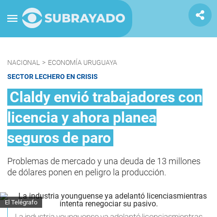
NACIONAL
>
ECONOMÍA URUGUAYA
SECTOR LECHERO EN CRISIS
Claldy envió trabajadores con
licencia y ahora planea
seguros de paro
Problemas de mercado y una deuda de 13 millones
de dólares ponen en peligro la producción.
El Telégrafo
La industria younguense ya adelantó licenciasmientras