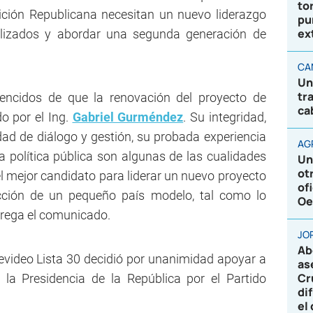
to
ición Republicana necesitan un nuevo liderazgo
pu
ex
alizados y abordar una segunda generación de
CA
Un
tr
encidos de que la renovación del proyecto de
ca
do por el Ing.
Gabriel Gurméndez
. Su integridad,
dad de diálogo y gestión, su probada experiencia
AG
la política pública son algunas de las cualidades
Un
ot
l mejor candidato para liderar un nuevo proyecto
of
cción de un pequeño país modelo, tal como lo
Oe
agrega el comunicado.
JO
Ab
ideo Lista 30 decidió por unanimidad apoyar a
as
Cr
a Presidencia de la República por el Partido
di
el