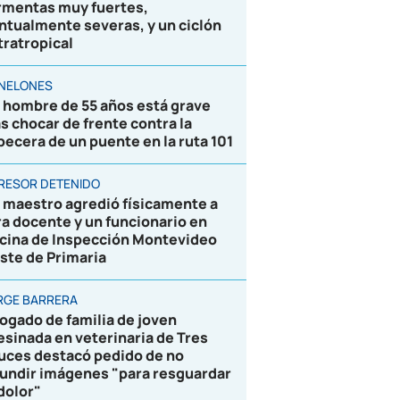
rmentas muy fuertes,
ntualmente severas, y un ciclón
tratropical
NELONES
 hombre de 55 años está grave
as chocar de frente contra la
becera de un puente en la ruta 101
RESOR DETENIDO
 maestro agredió físicamente a
ra docente y un funcionario en
icina de Inspección Montevideo
ste de Primaria
RGE BARRERA
ogado de familia de joven
esinada en veterinaria de Tres
uces destacó pedido de no
fundir imágenes "para resguardar
 dolor"