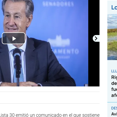
Lo
Play
Video
LL
Ri
de
fu
af
DE
Av
sta 30 emitió un comunicado en el que sostiene