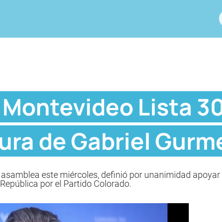
Montevideo Lista 30
ura de Gabriel Gur
 asamblea este miércoles, definió por unanimidad apoyar 
 República por el Partido Colorado.