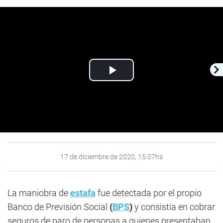
Play
Video
17 de diciembre de 2020, 15:07hs
La maniobra de
estafa
fue detectada por el propio
Banco de Previsión Social
(
BPS
)
y consistía en cobrar
seguros de paro de personas a quienes presentaban