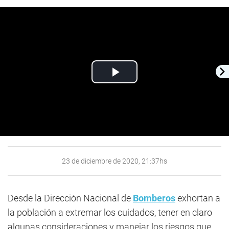
Play
Video
23 de diciembre de 2020, 21:37hs
Desde la Dirección Nacional de
Bomberos
exhortan a
la población a extremar los cuidados, tener en claro
algunas consideraciones y manejar los riesgos que