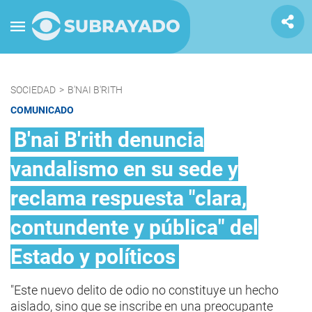
SOCIEDAD
>
B'NAI B'RITH
COMUNICADO
B'nai B'rith denuncia
vandalismo en su sede y
reclama respuesta "clara,
contundente y pública" del
Estado y políticos
"Este nuevo delito de odio no constituye un hecho
aislado, sino que se inscribe en una preocupante