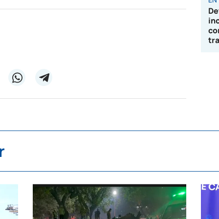
De
in
co
tr
r