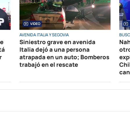
VIDEO
AVENIDA ITALIA Y SEGOVIA
BUSC
de
Siniestro grave en avenida
Nah
tá
Italia dejó a una persona
otr
r
atrapada en un auto; Bomberos
exp
trabajó en el rescate
Chi
can