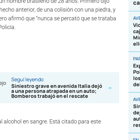
 un hombre brasileño de 28 años. Primero dijo
ca
hecho anterior, de una colisión con una piedra, y
ero afirmó que “nunca se percató que se trataba
AV
Vi
olicía.
ca
Mi
el
PA
Ex
Po
lo
Seguí leyendo
de
Siniestro grave en avenida Italia dejó
a una persona atrapada en un auto;
Bomberos trabajó en el rescate
AVE
Si
de
au
al alcohol en sangre. Está citado para este
re
EN