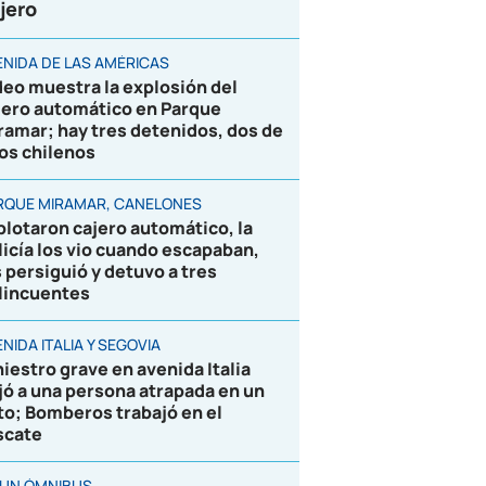
jero
ENIDA DE LAS AMÉRICAS
deo muestra la explosión del
jero automático en Parque
ramar; hay tres detenidos, dos de
los chilenos
RQUE MIRAMAR, CANELONES
plotaron cajero automático, la
licía los vio cuando escapaban,
s persiguió y detuvo a tres
lincuentes
NIDA ITALIA Y SEGOVIA
niestro grave en avenida Italia
jó a una persona atrapada en un
to; Bomberos trabajó en el
scate
 UN ÓMNIBUS