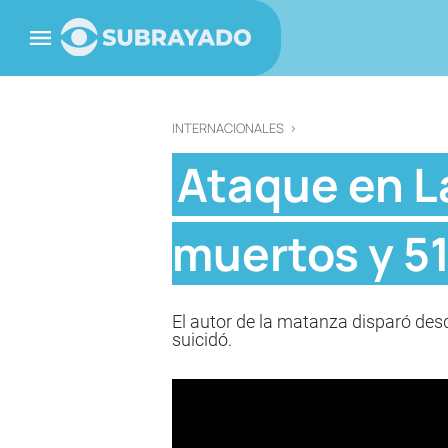
INTERNACIONALES
>
Ataque en L
muertos y 51
El autor de la matanza disparó desd
suicidó.