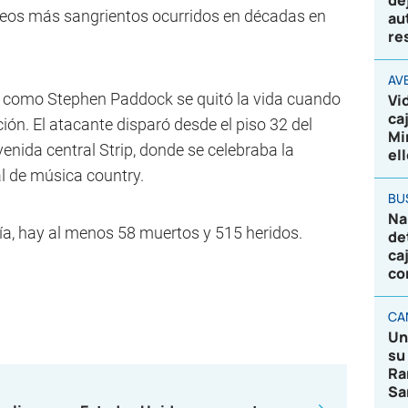
de
oteos más sangrientos ocurridos en décadas en
au
re
AV
do como Stephen Paddock se quitó la vida cuando
Vi
ca
ción. El atacante disparó desde el piso 32 del
Mi
enida central Strip, donde se celebraba la
el
al de música country.
BU
Na
ía, hay al menos 58 muertos y 515 heridos.
de
ca
co
CA
Un
su
Ra
Sa