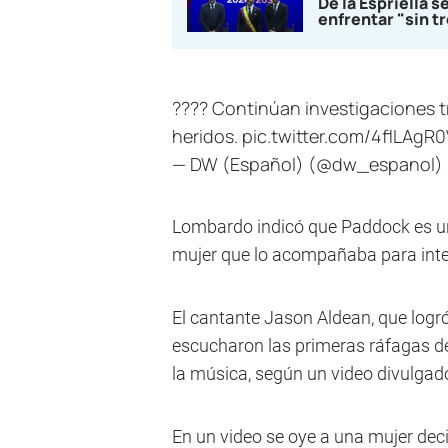
De la Espriella 
enfrentar "sin t
???? Continúan investigaciones t
heridos.
pic.twitter.com/4flLAgR
— DW (Español) (@dw_espanol)
Lombardo indicó que Paddock es un 
mujer que lo acompañaba para inte
El cantante Jason Aldean, que logr
escucharon las primeras ráfagas de
la música, según un video divulgado
En un video se oye a una mujer dec