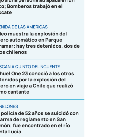
jó a una persona atrapada en un
to; Bomberos trabajó en el
scate
ENIDA DE LAS AMÉRICAS
deo muestra la explosión del
jero automático en Parque
ramar; hay tres detenidos, dos de
los chilenos
SCAN A QUINTO DELINCUENTE
huel One 23 conoció a los otros
tenidos por la explosión del
jero en viaje a Chile que realizó
mo cantante
NELONES
 policía de 52 años se suicidó con
 arma de reglamento en San
món; fue encontrado en el río
nta Lucía