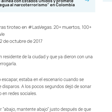
se alinea con Estados Unidos y promete
regua al narcoterrorismo" en Colombia
ras tiroteo en
#LasVegas
. 20+ muertos, 100+
0Ve
2 de octubre de 2017
residente de la ciudad y que ya dieron con una
rrogarla.
ó escapar, estaba en el escenario cuando se
 disparos. A los pocos segundos dejó de sonar
 en redes sociales.
ir "abajo, mantente abajo" justo después de que