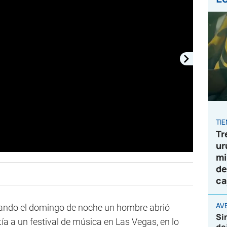
TI
Tr
ur
mi
de
ca
AVE
ando el domingo de noche un hombre abrió
Si
ía a un festival de música en Las Vegas, en lo