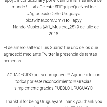
apoyo incondicional y por el cariño a la más linda del
mundo !.....
#LaCeleste
#ElEquipoQueNosUne
#AgradecidoDeSerUruguayo
pic.twitter.com/ZmYHoHapyy
— Nando Muslera (@1_Muslera_25)
9 de julio de
2018
El delantero salteño Luis Suárez fue uno de los que
agradeció mediante Twitter la presencia de tantas
personas.
AGRADECIDO por ser uruguayo!!!!! Agradecido con
todos por este reconocimiento!!!! Gracias
simplemente gracias PUEBLO URUGUAYO
Thankful for being Uruguayan! Thank you thank you