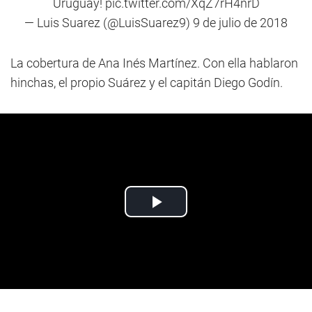
Uruguay!
pic.twitter.com/XqZ7rH4nrD
— Luis Suarez (@LuisSuarez9)
9 de julio de 2018
La cobertura de Ana Inés Martínez. Con ella hablaron
hinchas, el propio Suárez y el capitán Diego Godín.