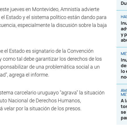
Du
este jueves en Montevideo, Amnistía advierte
HA
 el Estado y el sistema político están dando para
In
cuencia, especialmente la discusión sobre la baja
ad
y 
ab
e el Estado es signatario de la Convención
ME
y como tal debe garantizar los derechos de los
In
de
sponsabilizar de una problemática social a un
lo
ad", agrega el informe.
no
AM
stema carcelario uruguayo "agrava" la situación
ME
tituto Nacional de Derechos Humanos,
A 
to
 velar por la situación de los presos.
se
pa