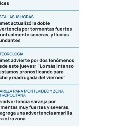
lces
STA LAS 18 HORAS
umet actualizó la doble
vertencia por tormentas fuertes
puntualmente severas, y lluvias
undantes
TEOROLOGÍA
umet advierte por dos fenómenos
sde este jueves: "Lo más intenso
 estamos pronosticando para
che y madrugada del viernes"
ARILLA PARA MONTEVIDEO Y ZONA
TROPOLITANA
la advertencia naranja por
rmentas muy fuertes y severas,
 agrega una advertencia amarilla
ra otra zona