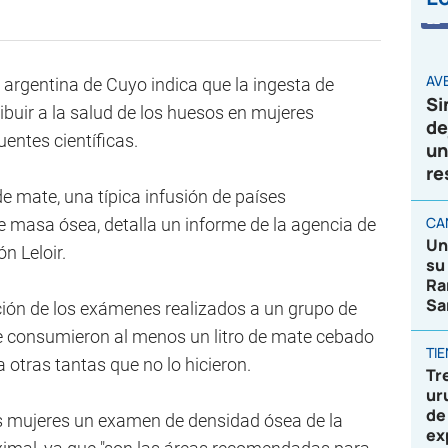
AVE
 argentina de Cuyo indica que la ingesta de
Si
buir a la salud de los huesos en mujeres
de
ntes científicas.
un
re
e mate, una típica infusión de países
CA
e masa ósea, detalla un informe de la agencia de
Un
n Leloir.
su
Ra
Sa
ación de los exámenes realizados a un grupo de
consumieron al menos un litro de mate cebado
TI
a otras tantas que no lo hicieron.
Tr
ur
de
as mujeres un examen de densidad ósea de la
ex