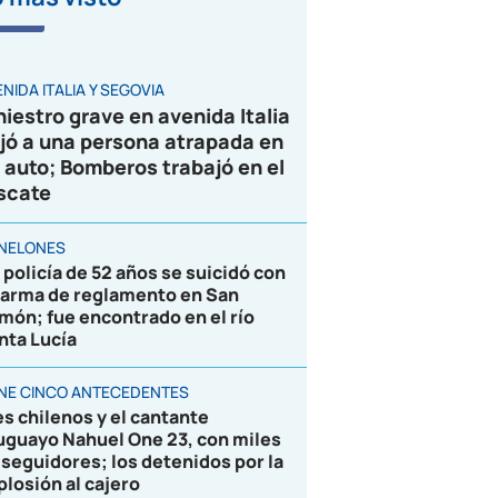
VIDEO
NIDA ITALIA Y SEGOVIA
niestro grave en avenida Italia
jó a una persona atrapada en
 auto; Bomberos trabajó en el
scate
NELONES
 policía de 52 años se suicidó con
 arma de reglamento en San
món; fue encontrado en el río
nta Lucía
ENE CINCO ANTECEDENTES
es chilenos y el cantante
uguayo Nahuel One 23, con miles
 seguidores; los detenidos por la
plosión al cajero