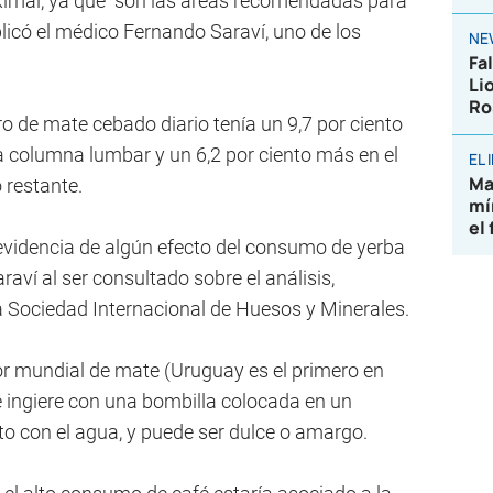
imal, ya que "son las áreas recomendadas para
plicó el médico Fernando Saraví, uno de los
NE
Fa
Li
Ro
ro de mate cebado diario tenía un 9,7 por ciento
 columna lumbar y un 6,2 por ciento más en el
EL
Ma
 restante.
mí
el
 evidencia de algún efecto del consumo de yerba
aví al ser consultado sobre el análisis,
la Sociedad Internacional de Huesos y Minerales.
r mundial de mate (Uruguay es el primero en
se ingiere con una bombilla colocada en un
nto con el agua, y puede ser dulce o amargo.