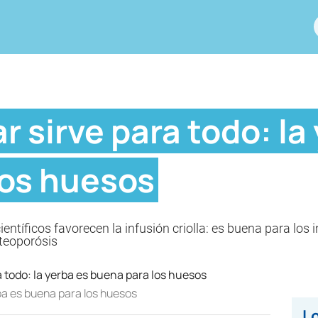
 sirve para todo: la
los huesos
ntíficos favorecen la infusión criolla: es buena para los i
steoporósis
ba es buena para los huesos
Lo