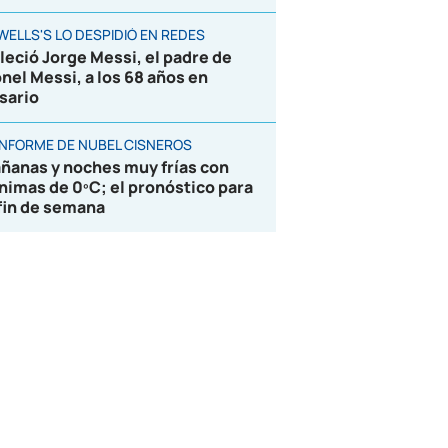
WELLS'S LO DESPIDIÓ EN REDES
lleció Jorge Messi, el padre de
onel Messi, a los 68 años en
sario
 INFORME DE NUBEL CISNEROS
ñanas y noches muy frías con
nimas de 0ºC; el pronóstico para
 fin de semana