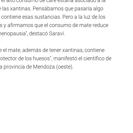
 el alto consumo de café estaría asociado a la
e las xantinas. Pensábamos que pasaría algo
contiene esas sustancias. Pero a la luz de los
is y afirmamos que el consumo de mate reduce
enopausia", destacó Saraví.
 el mate, además de tener xantinas, contiene
otector de los huesos", manifestó el científico de
la provincia de Mendoza (oeste).