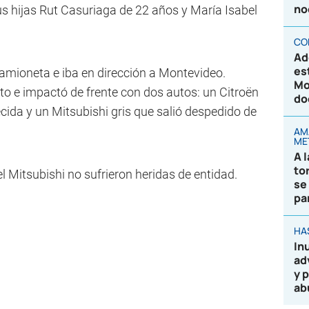
no
sus hijas Rut Casuriaga de 22 años y María Isabel
CO
Ad
es
amioneta e iba en dirección a Montevideo.
Mo
to e impactó de frente con dos autos: un Citroën
do
lecida y un Mitsubishi gris que salió despedido de
AM
ME
A 
to
 Mitsubishi no sufrieron heridas de entidad.
se
pa
HA
In
ad
y 
ab