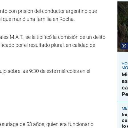
nto con prisión del conductor argentino que
el que murió una familia en Rocha.
es M.A.T., se le tipificó la comisión de un delito
icado por el resultado plural, en calidad de
HO
MO
dujo sobre las 9:30 de este miércoles en el
Mi
as
ca
Pe
ME
In
de
Casuriaga de 53 años, quien era funcionario
lo