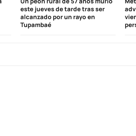
a
Un peón rural de 57 años murió
Met
este jueves de tarde tras ser
adv
alcanzado por un rayo en
vie
Tupambaé
per