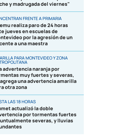
che y madrugada del viernes"
NCENTRAN FRENTE A PRIMARIA
emu realiza paro de 24 horas
te jueves en escuelas de
ntevideo por la agresión de un
cente a una maestra
ARILLA PARA MONTEVIDEO Y ZONA
TROPOLITANA
la advertencia naranja por
rmentas muy fuertes y severas,
 agrega una advertencia amarilla
ra otra zona
STA LAS 18 HORAS
umet actualizó la doble
vertencia por tormentas fuertes
puntualmente severas, y lluvias
undantes