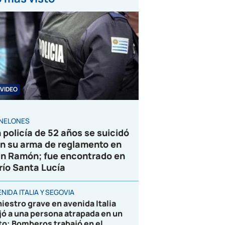
VIDEO
NELONES
 policía de 52 años se suicidó
n su arma de reglamento en
n Ramón; fue encontrado en
 río Santa Lucía
NIDA ITALIA Y SEGOVIA
niestro grave en avenida Italia
jó a una persona atrapada en un
to; Bomberos trabajó en el