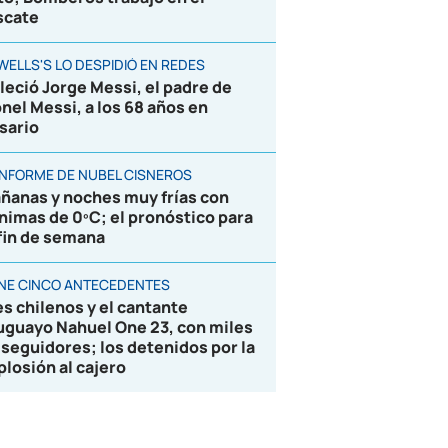
scate
WELLS'S LO DESPIDIÓ EN REDES
lleció Jorge Messi, el padre de
onel Messi, a los 68 años en
sario
 INFORME DE NUBEL CISNEROS
ñanas y noches muy frías con
nimas de 0ºC; el pronóstico para
 fin de semana
ENE CINCO ANTECEDENTES
es chilenos y el cantante
uguayo Nahuel One 23, con miles
 seguidores; los detenidos por la
plosión al cajero