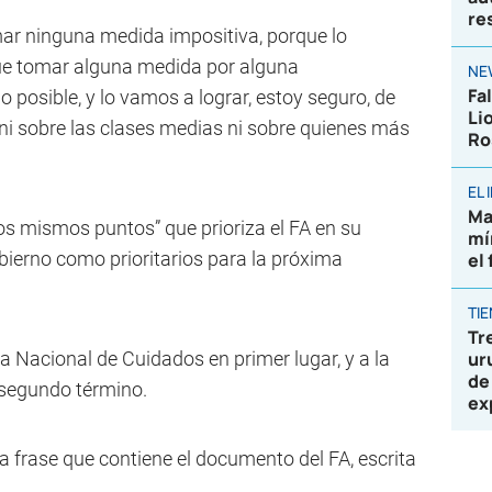
re
r ninguna medida impositiva, porque lo
que tomar alguna medida por alguna
NE
Fa
 posible, y lo vamos a lograr, estoy seguro, de
Li
 ni sobre las clases medias ni sobre quienes más
Ro
EL
Ma
os mismos puntos” que prioriza el FA en su
mí
obierno como prioritarios para la próxima
el
TI
Tr
ma Nacional de Cuidados en primer lugar, y a la
ur
de
n segundo término.
ex
na frase que contiene el documento del FA, escrita