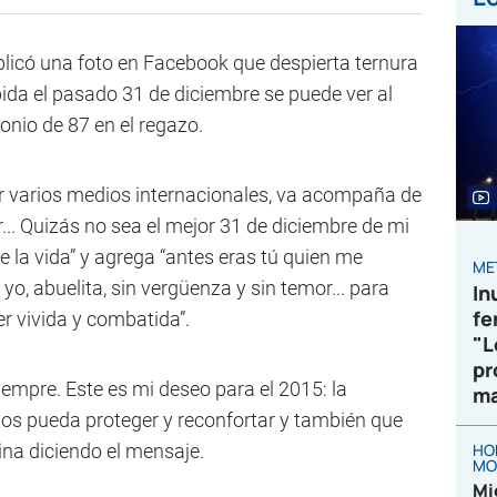
blicó una foto en Facebook que despierta ternura
ida el pasado 31 de diciembre se puede ver al
onio de 87 en el regazo.
or varios medios internacionales, va acompaña de
.. Quizás no sea el mejor 31 de diciembre de mi
de la vida” y agrega “antes eras tú quien me
ME
yo, abuelita, sin vergüenza y sin temor... para
In
fe
er vivida y combatida”.
"L
pr
iempre. Este es mi deseo para el 2015: la
ma
nos pueda proteger y reconfortar y también que
ina diciendo el mensaje.
HO
MO
Mi