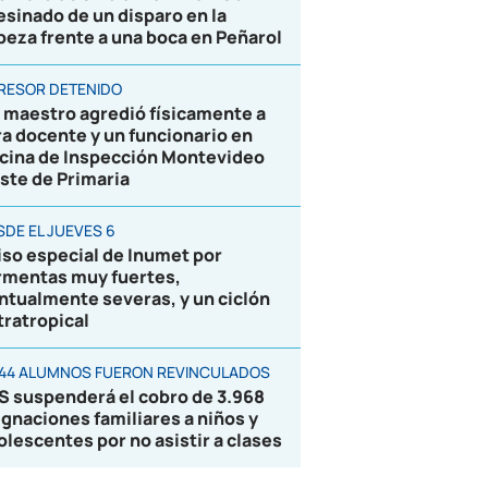
esinado de un disparo en la
beza frente a una boca en Peñarol
RESOR DETENIDO
 maestro agredió físicamente a
ra docente y un funcionario en
icina de Inspección Montevideo
ste de Primaria
SDE EL JUEVES 6
iso especial de Inumet por
rmentas muy fuertes,
ntualmente severas, y un ciclón
tratropical
844 ALUMNOS FUERON REVINCULADOS
S suspenderá el cobro de 3.968
ignaciones familiares a niños y
olescentes por no asistir a clases