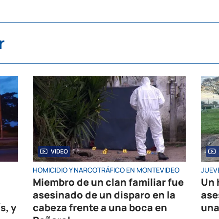
r
VIDEO
HOMICIDIO Y NARCOTRÁFICO EN MONTEVIDEO
JUEV
Miembro de un clan familiar fue
Un 
asesinado de un disparo en la
ase
s, y
cabeza frente a una boca en
una