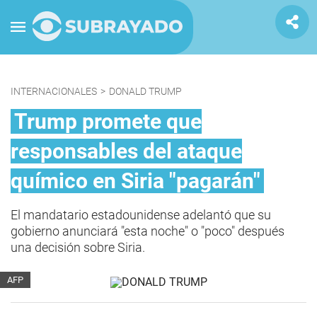
INTERNACIONALES
>
DONALD TRUMP
Trump promete que
responsables del ataque
químico en Siria "pagarán"
El mandatario estadounidense adelantó que su
gobierno anunciará "esta noche" o "poco" después
una decisión sobre Siria.
AFP