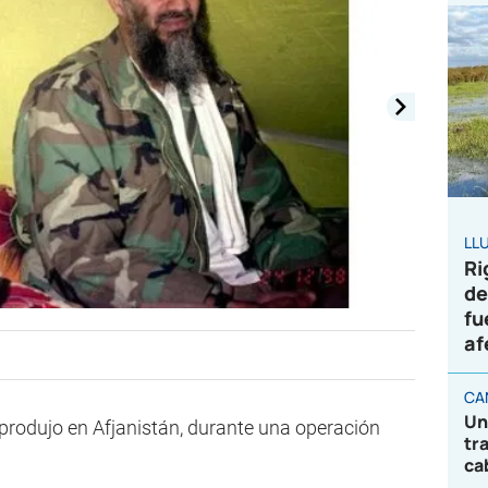
LL
Ri
de
fu
af
CA
Un
rodujo en Afjanistán, durante una operación
tr
ca