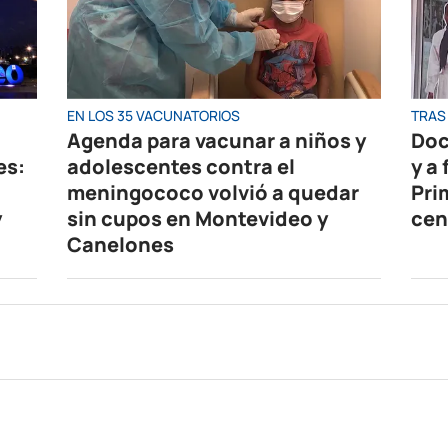
EN LOS 35 VACUNATORIOS
TRAS 
Agenda para vacunar a niños y
Doc
es:
adolescentes contra el
y a
meningococo volvió a quedar
Pri
y
sin cupos en Montevideo y
cen
Canelones