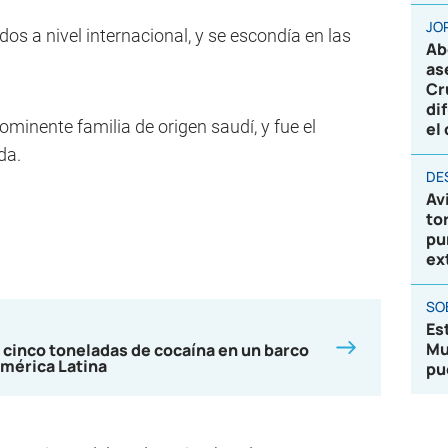
JO
s a nivel internacional, y se escondía en las
Ab
as
Cr
di
ominente familia de origen saudí, y fue el
el
da.
DE
Av
to
pu
ex
SO
Es
Mu
 cinco toneladas de cocaína en un barco
mérica Latina
pu