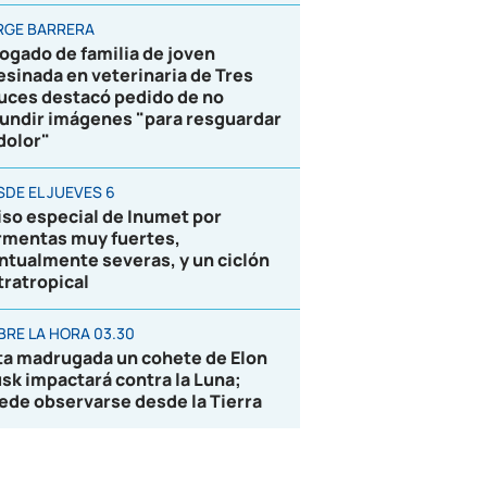
RGE BARRERA
ogado de familia de joven
esinada en veterinaria de Tres
uces destacó pedido de no
fundir imágenes "para resguardar
 dolor"
SDE EL JUEVES 6
iso especial de Inumet por
rmentas muy fuertes,
ntualmente severas, y un ciclón
tratropical
BRE LA HORA 03.30
ta madrugada un cohete de Elon
sk impactará contra la Luna;
ede observarse desde la Tierra