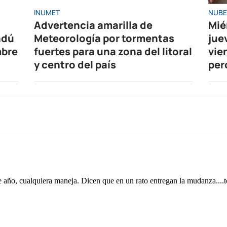
INUMET
NUBE
Advertencia amarilla de
Mié
ndú
Meteorología por tormentas
jue
mbre
fuertes para una zona del litoral
vie
y centro del país
per