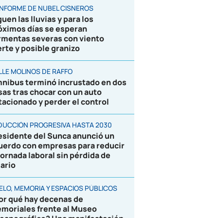
 INFORME DE NUBEL CISNEROS
uen las lluvias y para los
óximos días se esperan
rmentas severas con viento
erte y posible granizo
LLE MOLINOS DE RAFFO
nibus terminó incrustado en dos
sas tras chocar con un auto
tacionado y perder el control
DUCCIÓN PROGRESIVA HASTA 2030
esidente del Sunca anunció un
uerdo con empresas para reducir
 jornada laboral sin pérdida de
lario
ELO, MEMORIA Y ESPACIOS PÚBLICOS
or qué hay decenas de
moriales frente al Museo