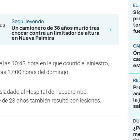
EL
Sig
pr
Seguí leyendo
to
Un camionero de 38 años murió tras
fu
chocar contra un limitador de altura
en Nueva Palmira
CA
Óm
ca
as 10:45, hora en la que ocurrió el siniestro,
es
as 17:00 horas del domingo.
RE
Pr
rasladado al Hospital de Tacuarembó,
ac
la
de 23 años también resultó con lesiones.
sa
DU
¿P
me