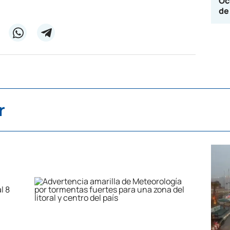
Oc
de
r