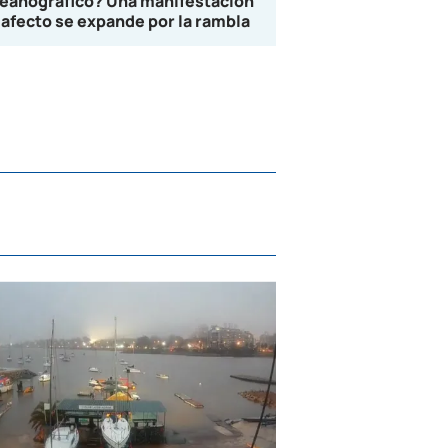
eanográfico? Una manifestación
 afecto se expande por la rambla