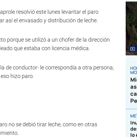
prole resolvió este lunes levantar el paro
 así el envasado y distribución de leche.
o porque se utilizó a un chofer de la dirección
leado que estaba con licencia médica.
-la de conductor- le correspondía a otra persona,
HO
MO
 eso hizo paro.
Mi
as
ca
Pe
ME
In
ro no se debió tirar leche, como en otras
de
imiento.
lo