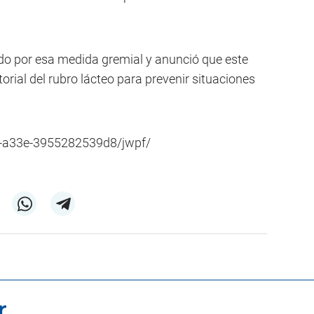
do por esa medida gremial y anunció que este
orial del rubro lácteo para prevenir situaciones
1-a33e-3955282539d8/jwpf/
r