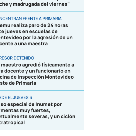
che y madrugada del viernes"
NCENTRAN FRENTE A PRIMARIA
emu realiza paro de 24 horas
te jueves en escuelas de
ntevideo por la agresión de un
cente a una maestra
RESOR DETENIDO
 maestro agredió físicamente a
ra docente y un funcionario en
icina de Inspección Montevideo
ste de Primaria
SDE EL JUEVES 6
iso especial de Inumet por
rmentas muy fuertes,
ntualmente severas, y un ciclón
tratropical