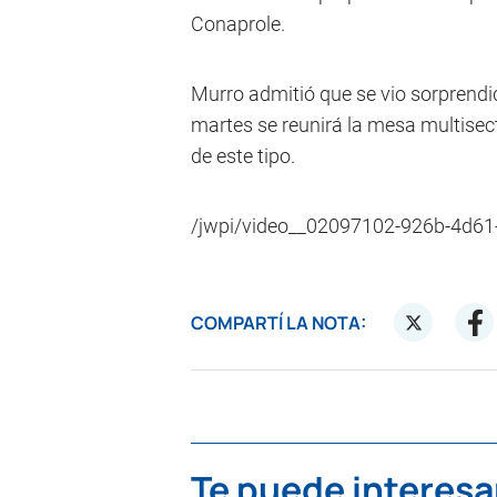
Conaprole.
Murro admitió que se vio sorprendi
martes se reunirá la mesa multisect
de este tipo.
/jwpi/video__02097102-926b-4d6
COMPARTÍ LA NOTA:
Te puede interesa