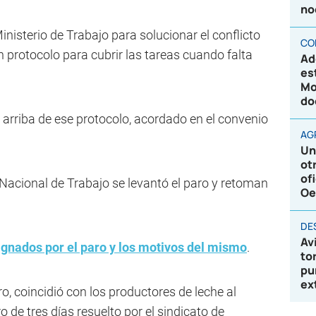
no
inisterio de Trabajo para solucionar el conflicto
CO
un protocolo para cubrir las tareas cuando falta
Ad
es
Mo
do
 arriba de ese protocolo, acordado en el convenio
AG
Un
ot
of
 Nacional de Trabajo se levantó el paro y retoman
Oe
DE
Av
gnados por el paro y los motivos del mismo
.
to
pu
ex
o, coincidió con los productores de leche al
 de tres días resuelto por el sindicato de