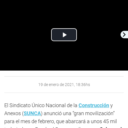
Play
Video
19 de enero de 2021, 18:36hs
El Sindicato Único Nacional de la
Construcción
y
Anexos (
SUNCA
) anunció una “gran movilización”
para el mes de febrero, que abarcará a unos 45 mil