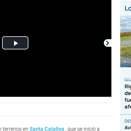
Lo
Play
Video
LL
Ri
de
fu
af
DE
Av
n terrenos en
Santa Catalina
, que se inició a