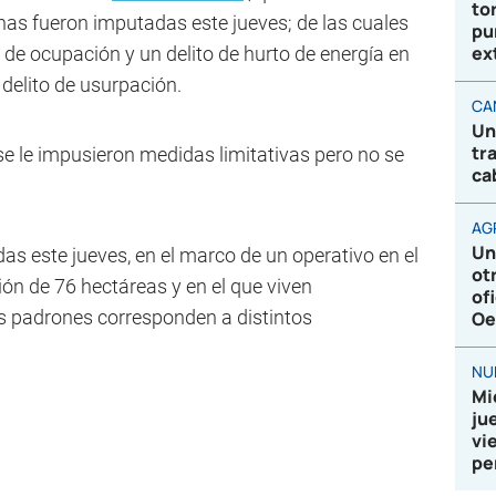
to
nas fueron imputadas este jueves; de las cuales
pu
ex
 de ocupación y un delito de hurto de energía en
n delito de usurpación.
CA
Un
tr
e le impusieron medidas limitativas pero no se
ca
AG
Un
s este jueves, en el marco de un operativo en el
ot
ón de 76 hectáreas y en el que viven
of
 padrones corresponden a distintos
Oe
NU
Mi
ju
vi
pe