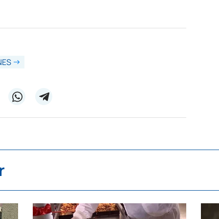
NES
r