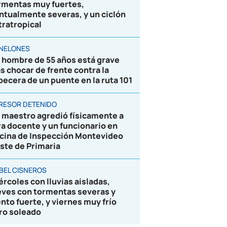
rmentas muy fuertes,
ntualmente severas, y un ciclón
tratropical
NELONES
 hombre de 55 años está grave
as chocar de frente contra la
becera de un puente en la ruta 101
RESOR DETENIDO
 maestro agredió físicamente a
ra docente y un funcionario en
icina de Inspección Montevideo
ste de Primaria
BEL CISNEROS
ércoles con lluvias aisladas,
eves con tormentas severas y
ento fuerte, y viernes muy frío
ro soleado