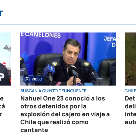
r
VIDEO
BUSCAN A QUINTO DELINCUENTE
CHIL
de
Nahuel One 23 conoció a los
Det
tá
otros detenidos por la
del
r
explosión del cajero en viaje a
int
Chile que realizó como
aut
cantante