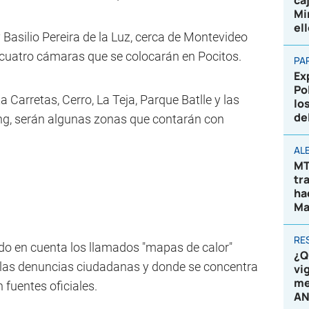
ca
Mi
el
Basilio Pereira de la Luz, cerca de Montevideo
 cuatro cámaras que se colocarán en Pocitos.
PA
Ex
Po
ta Carretas, Cerro, La Teja, Parque Batlle y las
lo
de
ng, serán algunas zonas que contarán con
AL
MT
tr
ha
Ma
RE
do en cuenta los llamados "mapas de calor"
¿Q
a las denuncias ciudadanas y donde se concentra
vi
me
n fuentes oficiales.
AN