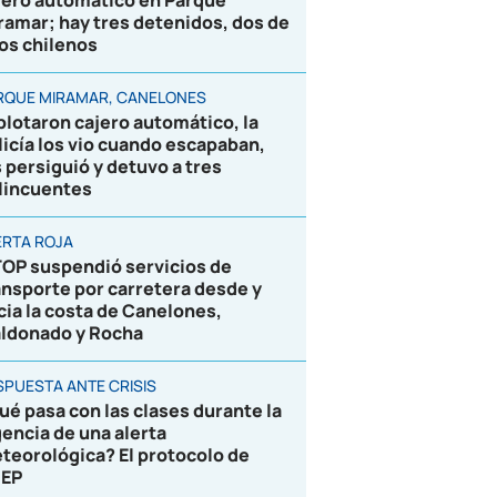
jero automático en Parque
ramar; hay tres detenidos, dos de
los chilenos
RQUE MIRAMAR, CANELONES
plotaron cajero automático, la
licía los vio cuando escapaban,
s persiguió y detuvo a tres
lincuentes
ERTA ROJA
OP suspendió servicios de
ansporte por carretera desde y
cia la costa de Canelones,
ldonado y Rocha
SPUESTA ANTE CRISIS
ué pasa con las clases durante la
gencia de una alerta
teorológica? El protocolo de
EP