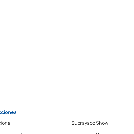
cciones
ional
Subrayado Show