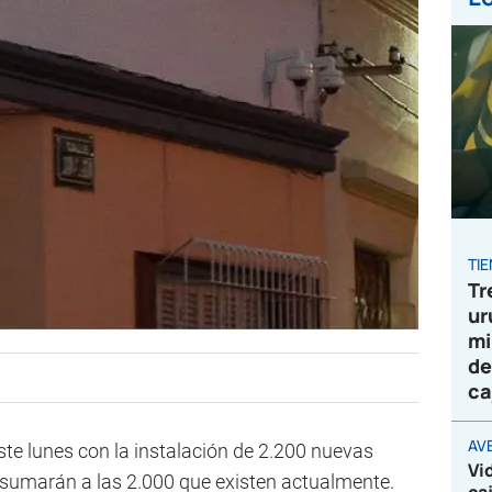
TI
Tr
ur
mi
de
ca
AV
este lunes con la instalación de 2.200 nuevas
Vi
 sumarán a las 2.000 que existen actualmente.