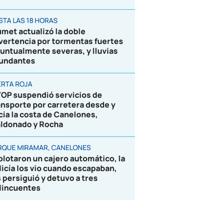
STA LAS 18 HORAS
umet actualizó la doble
vertencia por tormentas fuertes
puntualmente severas, y lluvias
undantes
ERTA ROJA
OP suspendió servicios de
ansporte por carretera desde y
cia la costa de Canelones,
ldonado y Rocha
RQUE MIRAMAR, CANELONES
plotaron un cajero automático, la
licía los vio cuando escapaban,
s persiguió y detuvo a tres
lincuentes