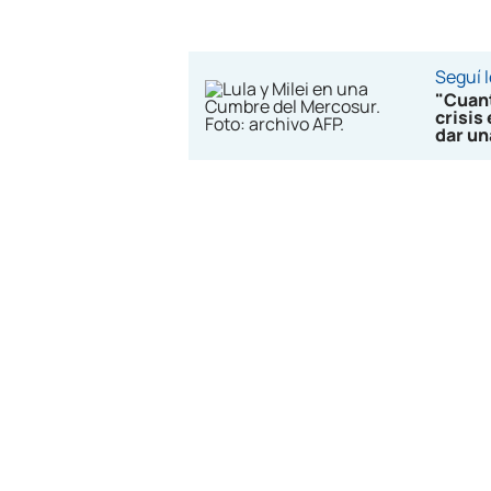
Seguí 
"Cuant
crisis
dar u