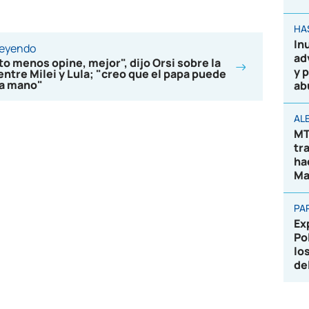
HA
In
leyendo
ad
o menos opine, mejor", dijo Orsi sobre la
y 
 entre Milei y Lula; "creo que el papa puede
na mano"
ab
AL
MT
tr
ha
Ma
PA
Ex
Po
lo
de