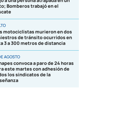
jó a una persona atrapada en un
to; Bomberos trabajó en el
scate
LTO
s motociclistas murieron en dos
niestros de tránsito ocurridos en
ta 3 a 300 metros de distancia
 DE AGOSTO
napes convoca a paro de 24 horas
ra este martes con adhesión de
dos los sindicatos de la
señanza