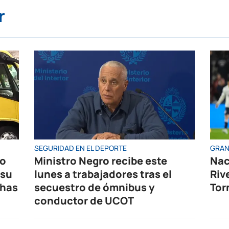
r
SEGURIDAD EN EL DEPORTE
GRAN
ro
Ministro Negro recibe este
Nac
 su
lunes a trabajadores tras el
Riv
chas
secuestro de ómnibus y
Tor
conductor de UCOT