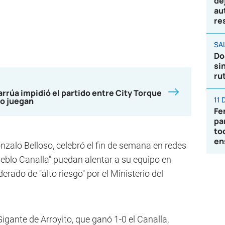
de
au
re
SA
Do
si
ru
rrúa impidió el partido entre City Torque
11
do juegan
Fe
pa
to
en
onzalo Belloso, celebró el fin de semana en redes
ueblo Canalla" puedan alentar a su equipo en
rado de "alto riesgo" por el Ministerio del
 Gigante de Arroyito, que ganó 1-0 el Canalla,