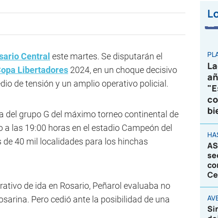
Lo
PL
sario Central
este martes. Se disputarán el
La
opa Libertadores
2024, en un choque decisivo
añ
o de tensión y un amplio operativo policial.
"E
co
bi
cha del grupo G del máximo torneo continental de
o a las 19:00 horas en el estadio Campeón del
HA
 de 40 mil localidades para los hinchas
AS
se
co
Ce
erativo de ida en Rosario, Peñarol evaluaba no
AVE
osarina. Pero cedió ante la posibilidad de una
Si