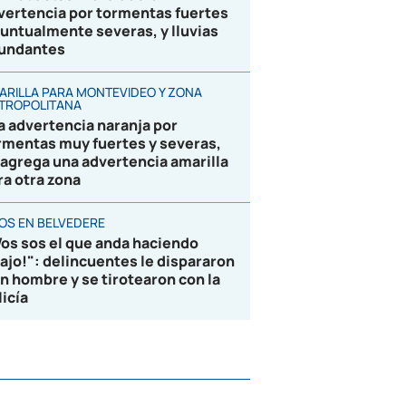
vertencia por tormentas fuertes
puntualmente severas, y lluvias
undantes
ARILLA PARA MONTEVIDEO Y ZONA
TROPOLITANA
la advertencia naranja por
rmentas muy fuertes y severas,
 agrega una advertencia amarilla
ra otra zona
ROS EN BELVEDERE
Vos sos el que anda haciendo
lajo!": delincuentes le dispararon
un hombre y se tirotearon con la
licía