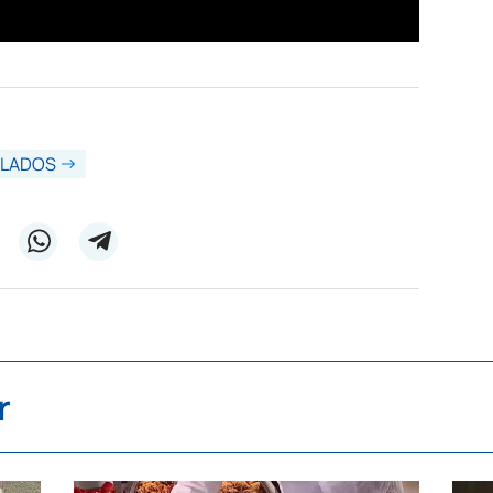
ILADOS
r