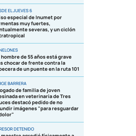
SDE EL JUEVES 6
iso especial de Inumet por
rmentas muy fuertes,
ntualmente severas, y un ciclón
tratropical
NELONES
 hombre de 55 años está grave
as chocar de frente contra la
becera de un puente en la ruta 101
RGE BARRERA
ogado de familia de joven
esinada en veterinaria de Tres
uces destacó pedido de no
fundir imágenes "para resguardar
 dolor"
RESOR DETENIDO
 maestro agredió físicamente a