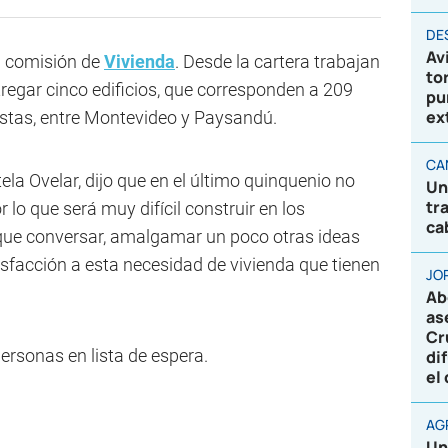
DE
Av
a comisión de
Vivienda
. Desde la cartera trabajan
to
ntregar cinco edificios, que corresponden a 209
pu
ex
stas, entre Montevideo y Paysandú.
CA
ela Ovelar, dijo que en el último quinquenio no
Un
tr
 lo que será muy difícil construir en los
ca
que conversar, amalgamar un poco otras ideas
sfacción a esta necesidad de vivienda que tienen
JO
Ab
as
Cr
ersonas en lista de espera.
di
el
AG
Un