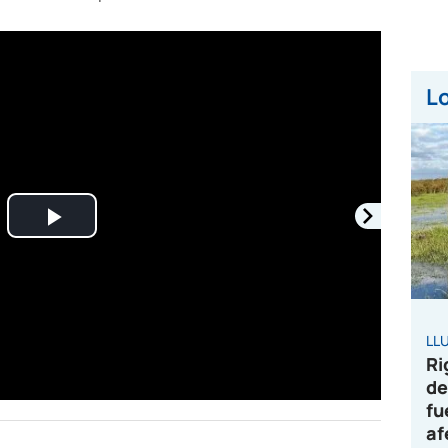
Lo
Play
Video
LL
Ri
de
fu
af