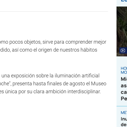
como pocos objetos, sirve para comprender mejor
dido, así como el origen de nuestros hábitos
HO
MO
 una exposición sobre la iluminación artificial
Mi
a noche", presenta hasta finales de agosto el Museo
as
es única por su clara ambición interdisciplinar.
ca
Pe
ME
In
de