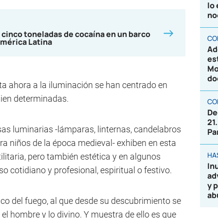
lo
no
 cinco toneladas de cocaína en un barco
CO
mérica Latina
Ad
es
Mo
do
a ahora a la iluminación se han centrado en
 bien determinadas.
CO
De
21
sas luminarias -lámparas, linternas, candelabros
Pa
ra niños de la época medieval- exhiben en esta
HA
litaria, pero también estética y en algunos
In
o cotidiano y profesional, espiritual o festivo.
ad
y 
ab
ico del fuego, al que desde su descubrimiento se
 el hombre y lo divino. Y muestra de ello es que