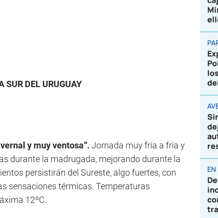
ca
Mi
el
PA
Ex
Po
lo
de
NA SUR DEL URUGUAY
AVE
Si
de
au
nvernal y muy ventosa”.
Jornada muy fría a fría y
re
as durante la madrugada, mejorando durante la
EN
entos persistirán del Sureste, algo fuertes, con
De
as sensaciones térmicas. Temperaturas
in
co
máxima 12ºC.
tr