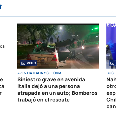
r
VIDEO
AVENIDA ITALIA Y SEGOVIA
BUSC
de
Siniestro grave en avenida
Nah
tá
Italia dejó a una persona
otr
r
atrapada en un auto; Bomberos
exp
trabajó en el rescate
Chi
can