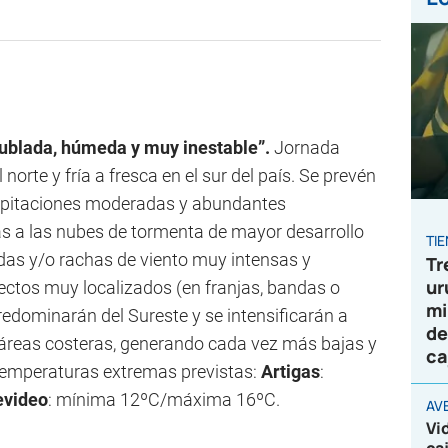
ublada, húmeda y muy inestable”.
Jornada
norte y fría a fresca en el sur del país. Se prevén
cipitaciones moderadas y abundantes
s a las nubes de tormenta de mayor desarrollo
TI
adas y/o rachas de viento muy intensas y
Tr
ur
fectos muy localizados (en franjas, bandas o
mi
redominarán del Sureste y se intensificarán a
de
n áreas costeras, generando cada vez más bajas y
ca
Temperaturas extremas previstas:
Artigas
:
video
: mínima 12ºC/máxima 16ºC.
AV
Vi