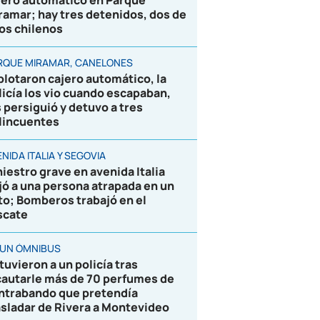
jero automático en Parque
ramar; hay tres detenidos, dos de
los chilenos
RQUE MIRAMAR, CANELONES
plotaron cajero automático, la
licía los vio cuando escapaban,
s persiguió y detuvo a tres
lincuentes
NIDA ITALIA Y SEGOVIA
niestro grave en avenida Italia
jó a una persona atrapada en un
to; Bomberos trabajó en el
scate
 UN ÓMNIBUS
tuvieron a un policía tras
cautarle más de 70 perfumes de
ntrabando que pretendía
asladar de Rivera a Montevideo