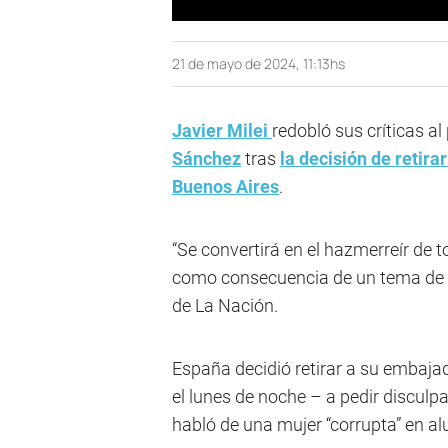
21 de mayo de 2024, 11:13hs
Javier Milei
redobló sus críticas a
Sánchez
tras
la decisión de retira
Buenos Aires
.
“Se convertirá en el hazmerreír de
como consecuencia de un tema de índ
de La Nación.
España decidió retirar a su embaja
el lunes de noche – a pedir disculp
habló de una mujer “corrupta” en a