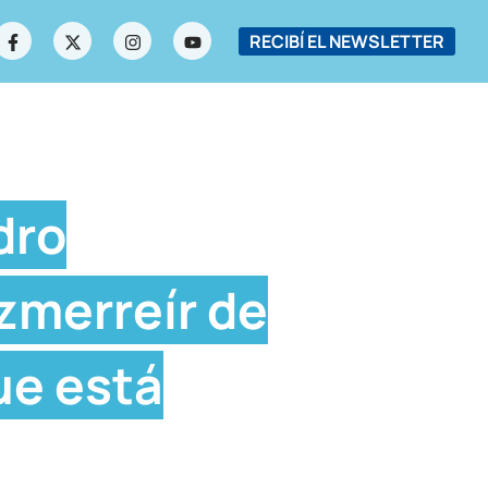
RECIBÍ EL NEWSLETTER
dro
zmerreír de
ue está