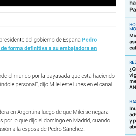
ha
Pa
HO
MO
Mi
l presidente del gobierno de España
Pedro
as
ca
r de forma definitiva a su embajadora en
RE
¿Q
vi
 todo el mundo por la payasada que está haciendo
me
ole personal”, dijo Milei este lunes en el canal
AN
HA
In
dora en Argentina luego de que Milei se negara –
ad
as por lo que dijo el domingo en Madrid, cuando
y 
ab
lusión a la esposa de Pedro Sánchez.