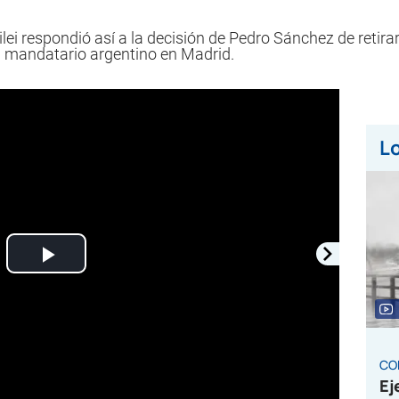
ilei respondió así a la decisión de Pedro Sánchez de reti
 el mandatario argentino en Madrid.
Lo
Play
Video
CO
Ej