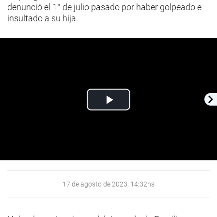
denunció el 1° de julio pasado por haber golpeado e
insultado a su hija.
Play
Video
17 de agosto de 2023, 14:32hs