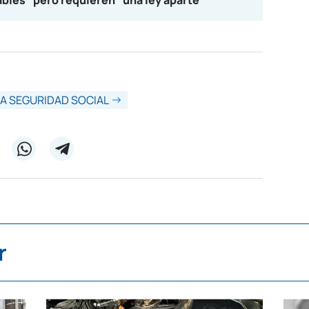
bles" pero requieren "una ley aparte"
A SEGURIDAD SOCIAL
r