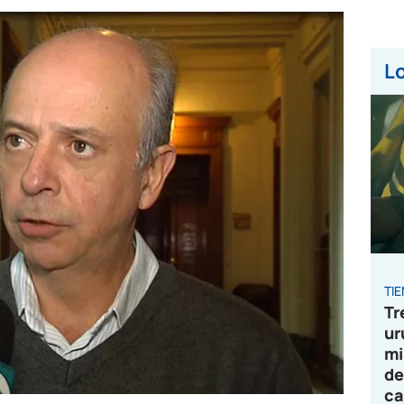
Lo
TI
Tr
ur
mi
de
ca