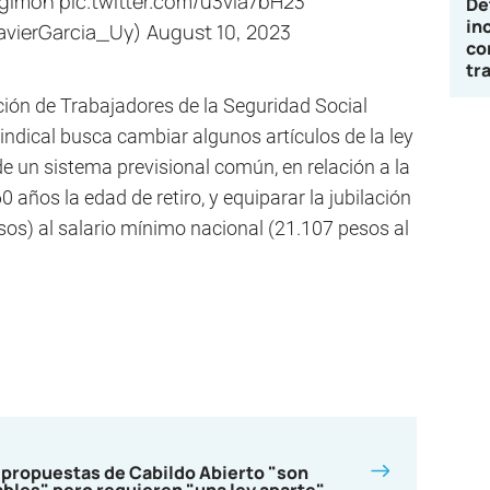
rgimon
pic.twitter.com/u3via7bH23
De
in
JavierGarcia_Uy)
August 10, 2023
co
tr
ión de Trabajadores de la Seguridad Social
indical busca cambiar algunos artículos de la ley
e un sistema previsional común, en relación a la
0 años la edad de retiro, y equiparar la jubilación
os) al salario mínimo nacional (21.107 pesos al
 propuestas de Cabildo Abierto "son