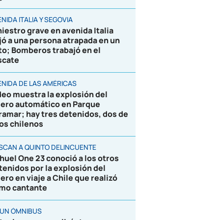
NIDA ITALIA Y SEGOVIA
niestro grave en avenida Italia
jó a una persona atrapada en un
to; Bomberos trabajó en el
scate
ENIDA DE LAS AMÉRICAS
deo muestra la explosión del
jero automático en Parque
ramar; hay tres detenidos, dos de
los chilenos
SCAN A QUINTO DELINCUENTE
huel One 23 conoció a los otros
tenidos por la explosión del
jero en viaje a Chile que realizó
mo cantante
 UN ÓMNIBUS