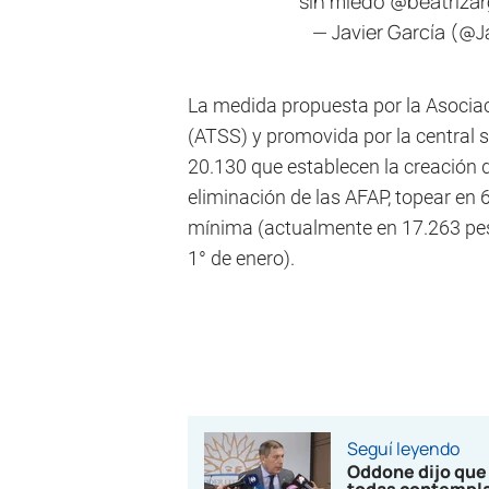
sin miedo
@beatriza
— Javier García (@
La medida propuesta por la Asociac
(ATSS) y promovida por la central s
20.130 que establecen la creación d
eliminación de las AFAP, topear en 6
mínima (actualmente en 17.263 pes
1° de enero).
Seguí leyendo
Oddone dijo que