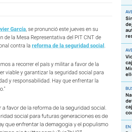
AVE
Si
de
vier García
, se pronunció este jueves en su
au
re
ión de la Mesa Representativa del PIT CNT de
nal contra la
reforma de la seguridad social
.
AV
Vi
ca
mos a recorrer el país y militar a favor de la
Mi
er viable y garantizar la seguridad social para
el
dad y responsabilidad. Hay que enfrentar la
BU
o."
Na
de
ca
r a favor de la reforma de la seguridad social.
co
uridad social para futuras generaciones es de
Hay que enfrentar la demagogia y el populismo
EN