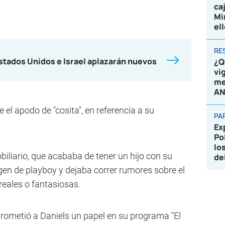
ca
Mi
el
RE
stados Unidos e Israel aplazarán nuevos
¿Q
vi
me
AN
e el apodo de "cosita", en referencia a su
PA
Ex
Po
lo
iliario, que acababa de tener un hijo con su
de
en de playboy y dejaba correr rumores sobre el
reales o fantasiosas.
prometió a Daniels un papel en su programa "El