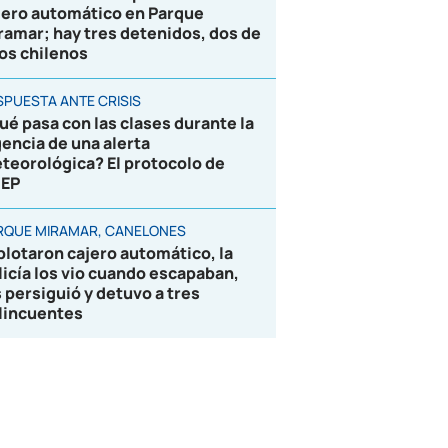
jero automático en Parque
ramar; hay tres detenidos, dos de
los chilenos
SPUESTA ANTE CRISIS
ué pasa con las clases durante la
gencia de una alerta
teorológica? El protocolo de
EP
RQUE MIRAMAR, CANELONES
plotaron cajero automático, la
licía los vio cuando escapaban,
s persiguió y detuvo a tres
lincuentes