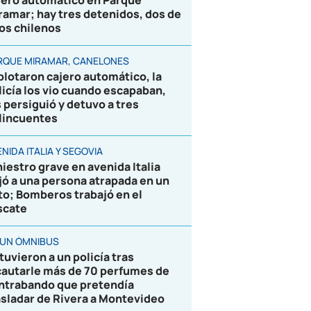
jero automático en Parque
ramar; hay tres detenidos, dos de
los chilenos
RQUE MIRAMAR, CANELONES
plotaron cajero automático, la
licía los vio cuando escapaban,
s persiguió y detuvo a tres
lincuentes
NIDA ITALIA Y SEGOVIA
niestro grave en avenida Italia
jó a una persona atrapada en un
to; Bomberos trabajó en el
scate
 UN ÓMNIBUS
tuvieron a un policía tras
cautarle más de 70 perfumes de
ntrabando que pretendía
asladar de Rivera a Montevideo