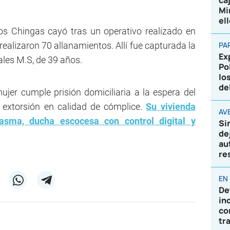
ca
Mi
el
s Chingas cayó tras un operativo realizado en
ealizaron 70 allanamientos. Allí fue capturada la
PA
Ex
iales M.S, de 39 años.
Po
lo
de
mujer cumple prisión domiciliaria a la espera del
e extorsión en calidad de cómplice.
Su vivienda
AVE
lasma, ducha escocesa con control digital y
Si
de
au
re
EN
De
in
co
tr