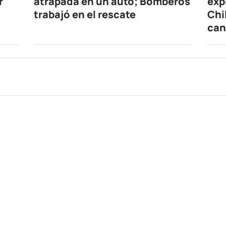
r
atrapada en un auto; Bomberos
exp
trabajó en el rescate
Chi
can