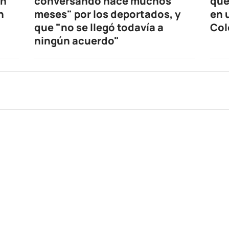
en
conversando hace muchos
que
n
meses" por los deportados, y
en 
que "no se llegó todavía a
Col
ningún acuerdo"