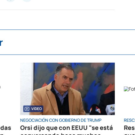
r
VIDEO
NEGOCIACIÓN CON GOBIERNO DE TRUMP
RESC
idas
Orsi dijo que con EEUU "se está
Res