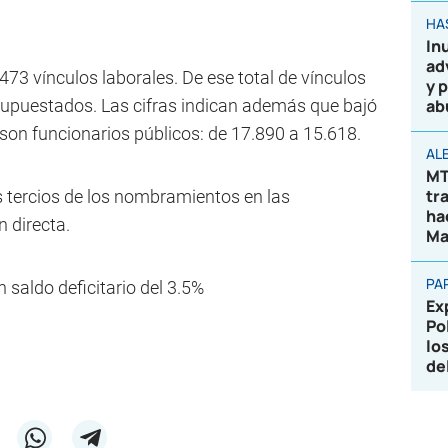
HA
In
ad
73 vínculos laborales. De ese total de vínculos
y 
supuestados. Las cifras indican además que bajó
ab
son funcionarios públicos: de 17.890 a 15.618.
AL
MT
tr
s tercios de los nombramientos en las
ha
n directa.
Ma
PA
saldo deficitario del 3.5%
Ex
Po
lo
de