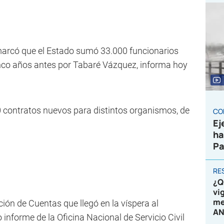
 marcó que el Estado sumó 33.000 funcionarios
inco años antes por Tabaré Vázquez, informa hoy
00 contratos nuevos para distintos organismos, de
CO
Ej
ha
Pa
RE
¿Q
vi
me
ción de Cuentas que llegó en la víspera al
AN
o informe de la Oficina Nacional de Servicio Civil