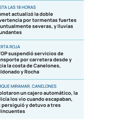
STA LAS 18 HORAS
umet actualizó la doble
vertencia por tormentas fuertes
puntualmente severas, y lluvias
undantes
ERTA ROJA
OP suspendió servicios de
ansporte por carretera desde y
cia la costa de Canelones,
ldonado y Rocha
RQUE MIRAMAR, CANELONES
plotaron un cajero automático, la
licía los vio cuando escapaban,
s persiguió y detuvo a tres
lincuentes