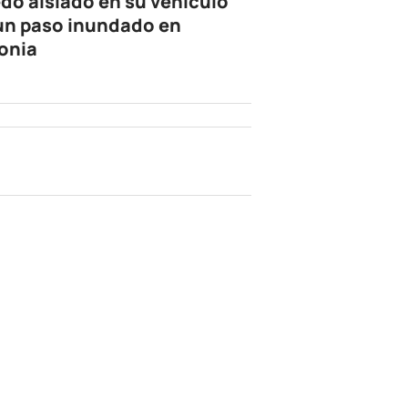
dó aislado en su vehículo
un paso inundado en
onia