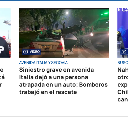
VIDEO
AVENIDA ITALIA Y SEGOVIA
BUSC
de
Siniestro grave en avenida
Nah
tá
Italia dejó a una persona
otr
r
atrapada en un auto; Bomberos
exp
trabajó en el rescate
Chi
can