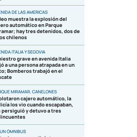
ENIDA DE LAS AMÉRICAS
deo muestra la explosión del
jero automático en Parque
ramar; hay tres detenidos, dos de
los chilenos
NIDA ITALIA Y SEGOVIA
niestro grave en avenida Italia
jó a una persona atrapada en un
to; Bomberos trabajó en el
scate
RQUE MIRAMAR, CANELONES
plotaron cajero automático, la
licía los vio cuando escapaban,
s persiguió y detuvo a tres
lincuentes
 UN ÓMNIBUS