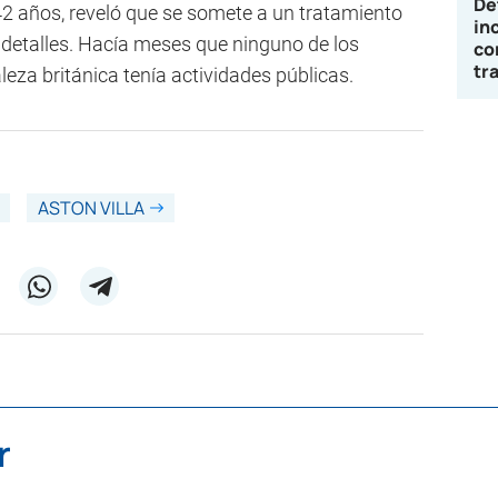
De
42 años, reveló que se somete a un tratamiento
in
 detalles. Hacía meses que ninguno de los
co
tr
aleza británica tenía actividades públicas.
ASTON VILLA
r