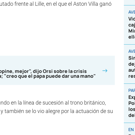
ado frente al Lille, en el que el Aston Villa ganó
AV
Vi
ca
Mi
el
AVE
Si
de
au
ine, mejor", dijo Orsi sobre la crisis
la; "creo que el papa puede dar una mano"
re
PA
Ex
ndo en la línea de sucesión al trono británico,
Po
lo
y también se lo vio alegre por la actuación de su
de
EN