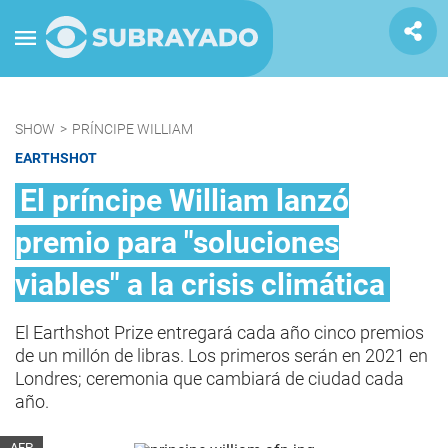
SHOW
>
PRÍNCIPE WILLIAM
EARTHSHOT
El príncipe William lanzó
premio para "soluciones
viables" a la crisis climática
El Earthshot Prize entregará cada año cinco premios
de un millón de libras. Los primeros serán en 2021 en
Londres; ceremonia que cambiará de ciudad cada
año.
AFP