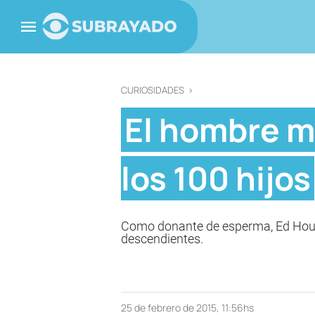
CURIOSIDADES
>
El hombre m
los 100 hijos
Como donante de esperma, Ed Hoube
descendientes.
25 de febrero de 2015, 11:56hs