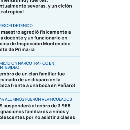
rmentas muy fuertes,
ntualmente severas, y un ciclón
tratropical
RESOR DETENIDO
 maestro agredió físicamente a
ra docente y un funcionario en
icina de Inspección Montevideo
ste de Primaria
MICIDIO Y NARCOTRÁFICO EN
NTEVIDEO
embro de un clan familiar fue
esinado de un disparo en la
beza frente a una boca en Peñarol
844 ALUMNOS FUERON REVINCULADOS
S suspenderá el cobro de 3.968
ignaciones familiares a niños y
olescentes por no asistir a clases