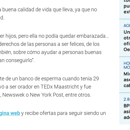
to
pu
a buena calidad de vida que lleva, ya que no
ex
d.
AG
Un
er hijos, pero ella no podía quedar embarazada...
ot
of
erechos de las personas a ser felices, de los
Oe
también, sobre cómo ayudar a personas buenas
n conseguirlo”.
HO
MO
Mi
e de un banco de esperma cuando tenía 29
as
ca
evó a ser orador en TEDx Maastricht y fue
 Newswek o New York Post, entre otros.
2.
BP
as
gina web
y recibe ofertas para seguir siendo un
ad