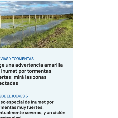
UVIAS Y TORMENTAS
ge una advertencia amarilla
 Inumet por tormentas
ertes: mirá las zonas
ectadas
SDE EL JUEVES 6
iso especial de Inumet por
rmentas muy fuertes,
ntualmente severas, y un ciclón
tratropical