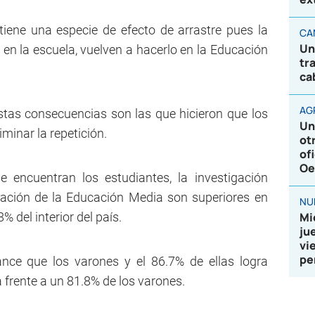
tiene una especie de efecto de arrastre pues la
CA
Un
 en la escuela, vuelven a hacerlo en la Educación
tr
ca
AG
stas consecuencias son las que hicieron que los
Un
minar la repetición.
ot
of
Oe
 encuentran los estudiantes, la investigación
nación de la Educación Media son superiores en
NU
 del interior del país.
Mi
ju
vi
pe
ce que los varones y el 86.7% de ellas logra
 frente a un 81.8% de los varones.