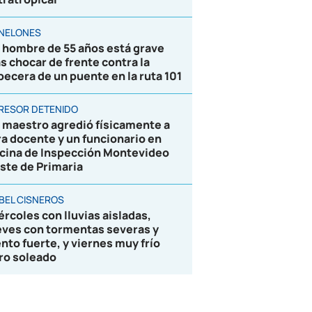
NELONES
 hombre de 55 años está grave
as chocar de frente contra la
becera de un puente en la ruta 101
RESOR DETENIDO
 maestro agredió físicamente a
ra docente y un funcionario en
icina de Inspección Montevideo
ste de Primaria
BEL CISNEROS
ércoles con lluvias aisladas,
eves con tormentas severas y
ento fuerte, y viernes muy frío
ro soleado