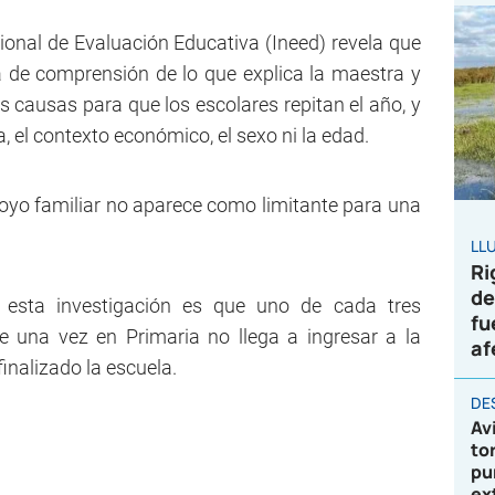
cional de Evaluación Educativa (Ineed) revela que
lta de comprensión de lo que explica la maestra y
es causas para que los escolares repitan el año, y
, el contexto económico, el sexo ni la edad.
apoyo familiar no aparece como limitante para una
LL
Ri
de
 esta investigación es que uno de cada tres
fu
e una vez en Primaria no llega a ingresar a la
af
inalizado la escuela.
DE
Av
to
pu
ex