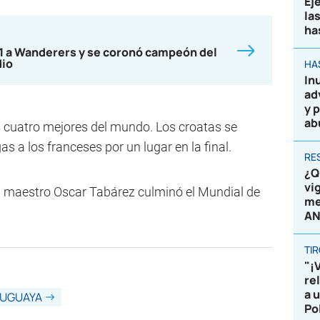
Ej
la
ha
-1 a Wanderers y se coronó campeón del
dio
HA
In
ad
y 
ab
os cuatro mejores del mundo. Los croatas se
as a los franceses por un lugar en la final.
RE
¿Q
vi
r el maestro Oscar Tabárez culminó el Mundial de
me
AN
TI
"¡
re
a 
RUGUAYA
Po