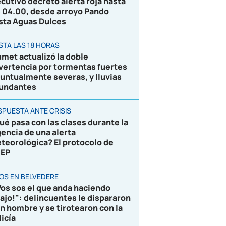
ecutivo decretó alerta roja hasta
s 04.00, desde arroyo Pando
sta Aguas Dulces
STA LAS 18 HORAS
umet actualizó la doble
vertencia por tormentas fuertes
puntualmente severas, y lluvias
undantes
SPUESTA ANTE CRISIS
ué pasa con las clases durante la
gencia de una alerta
teorológica? El protocolo de
EP
ROS EN BELVEDERE
Vos sos el que anda haciendo
lajo!": delincuentes le dispararon
un hombre y se tirotearon con la
licía