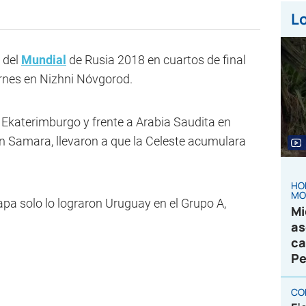
Lo
 del
Mundial
de Rusia 2018 en cuartos de final
iernes en Nizhni Nóvgorod.
n Ekaterimburgo y frente a Arabia Saudita en
en Samara, llevaron a que la Celeste acumulara
HO
MO
tapa solo lo lograron Uruguay en el Grupo A,
Mi
as
ca
Pe
CO