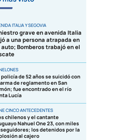
VIDEO
NIDA ITALIA Y SEGOVIA
niestro grave en avenida Italia
jó a una persona atrapada en
 auto; Bomberos trabajó en el
scate
NELONES
 policía de 52 años se suicidó con
 arma de reglamento en San
món; fue encontrado en el río
nta Lucía
ENE CINCO ANTECEDENTES
es chilenos y el cantante
uguayo Nahuel One 23, con miles
 seguidores; los detenidos por la
plosión al cajero