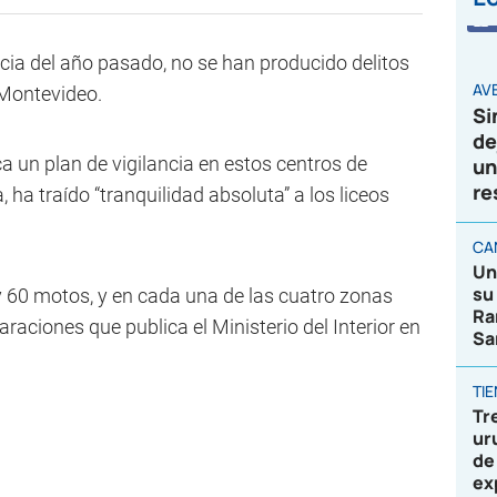
cia del año pasado, no se han producido delitos
AVE
 Montevideo.
Si
de
a un plan de vigilancia en estos centros de
un
re
, ha traído “tranquilidad absoluta” a los liceos
CA
Un
su
y 60 motos, y en cada una de las cuatro zonas
Ra
araciones que publica el Ministerio del Interior en
Sa
TI
Tr
ur
de
ex