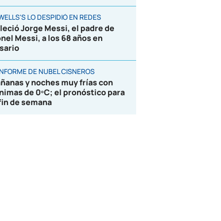
WELLS'S LO DESPIDIÓ EN REDES
lleció Jorge Messi, el padre de
onel Messi, a los 68 años en
sario
 INFORME DE NUBEL CISNEROS
ñanas y noches muy frías con
nimas de 0ºC; el pronóstico para
 fin de semana