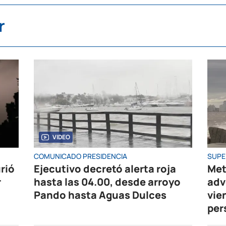
r
VIDEO
COMUNICADO PRESIDENCIA
SUPE
rió
Ejecutivo decretó alerta roja
Met
r
hasta las 04.00, desde arroyo
adv
Pando hasta Aguas Dulces
vie
per