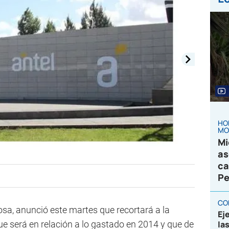
HO
MO
Mi
as
ca
Pe
CO
osa, anunció este martes que recortará a la
Ej
que será en relación a lo gastado en 2014 y que de
la