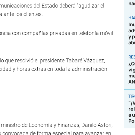
ha
municaciones del Estado deberá “agudizar el
 ante los clientes.
HA
In
ad
cia con compañías privadas en telefonía móvil
y 
ab
RE
 lo que resolvió el presidente Tabaré Vázquez,
¿Q
cidad y horas extras en toda la administración
vi
me
AN
TI
"¡
re
a 
Po
 ministro de Economía y Finanzas, Danilo Astori,
vo convocada de forma especial para avanzar en