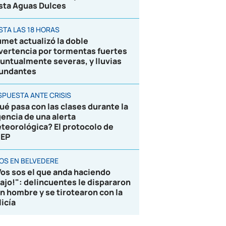
sta Aguas Dulces
STA LAS 18 HORAS
umet actualizó la doble
vertencia por tormentas fuertes
puntualmente severas, y lluvias
undantes
SPUESTA ANTE CRISIS
ué pasa con las clases durante la
gencia de una alerta
teorológica? El protocolo de
EP
ROS EN BELVEDERE
Vos sos el que anda haciendo
lajo!": delincuentes le dispararon
un hombre y se tirotearon con la
licía