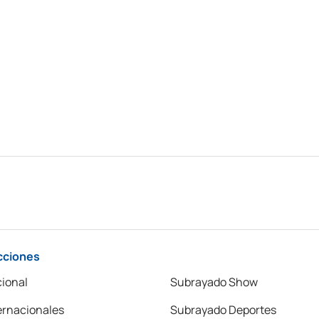
cciones
ional
Subrayado Show
ernacionales
Subrayado Deportes