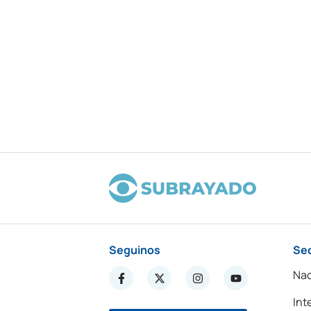
Seguinos
Se
Nac
Int