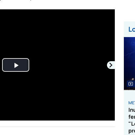
Lo
Play
Video
ME
In
fe
"L
pr