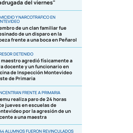
drugada del viernes"
MICIDIO Y NARCOTRÁFICO EN
NTEVIDEO
embro de un clan familiar fue
esinado de un disparo en la
beza frente a una boca en Peñarol
RESOR DETENIDO
 maestro agredió físicamente a
ra docente y un funcionario en
icina de Inspección Montevideo
ste de Primaria
NCENTRAN FRENTE A PRIMARIA
emu realiza paro de 24 horas
te jueves en escuelas de
ntevideo por la agresión de un
cente a una maestra
844 ALUMNOS FUERON REVINCULADOS