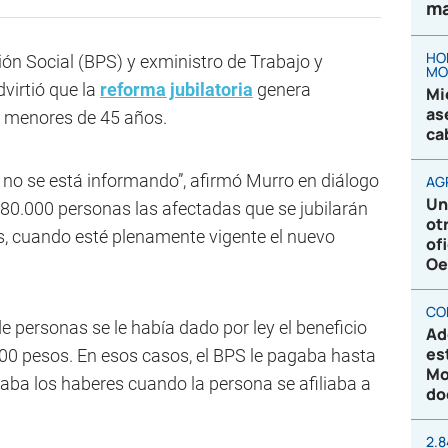
ma
HO
ión Social (BPS) y exministro de Trabajo y
MO
advirtió que la
reforma jubilatoria
genera
Mi
as
menores de 45 años.
ca
no se está informando”, afirmó Murro en diálogo
AG
Un
 680.000 personas las afectadas que se jubilarán
ot
s, cuando esté plenamente vigente el nuevo
of
Oe
CO
e personas se le había dado por ley el beneficio
Ad
es
0 pesos. En esos casos, el BPS le pagaba hasta
Mo
raba los haberes cuando la persona se afiliaba a
do
2.