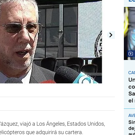
CA
Un
co
Sa
el
AVE
Si
 Vázquez, viajó a Los Ángeles, Estados Unidos,
de
licópteros que adquirirá su cartera.
au