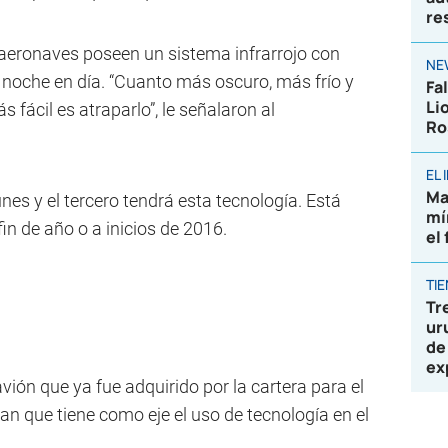
re
 aeronaves poseen un sistema infrarrojo con
NE
 noche en día. “Cuanto más oscuro, más frío y
Fa
Li
 fácil es atraparlo”, le señalaron al
Ro
EL
Ma
es y el tercero tendrá esta tecnología. Está
mí
in de año o a inicios de 2016.
el
TI
Tr
ur
de
ex
ión que ya fue adquirido por la cartera para el
lan que tiene como eje el uso de tecnología en el