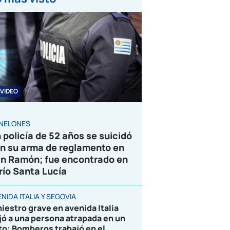
VIDEO
NELONES
 policía de 52 años se suicidó
n su arma de reglamento en
n Ramón; fue encontrado en
 río Santa Lucía
NIDA ITALIA Y SEGOVIA
niestro grave en avenida Italia
jó a una persona atrapada en un
to; Bomberos trabajó en el