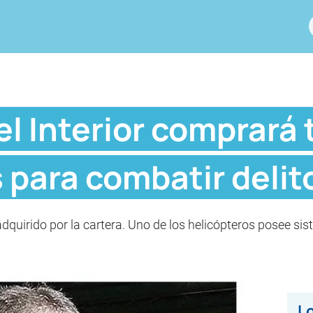
el Interior comprará 
 para combatir delit
quirido por la cartera. Uno de los helicópteros posee sis
Lo