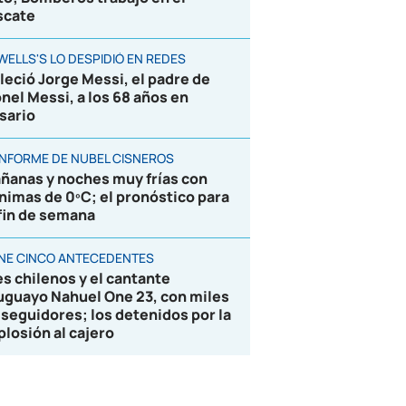
scate
WELLS'S LO DESPIDIÓ EN REDES
lleció Jorge Messi, el padre de
onel Messi, a los 68 años en
sario
 INFORME DE NUBEL CISNEROS
ñanas y noches muy frías con
nimas de 0ºC; el pronóstico para
 fin de semana
ENE CINCO ANTECEDENTES
es chilenos y el cantante
uguayo Nahuel One 23, con miles
 seguidores; los detenidos por la
plosión al cajero