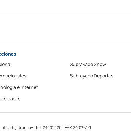
cciones
ional
Subrayado Show
ernacionales
Subrayado Deportes
nología e Internet
iosidades
ontevido, Uruguay. Tel: 24102120 | FAX:24009771