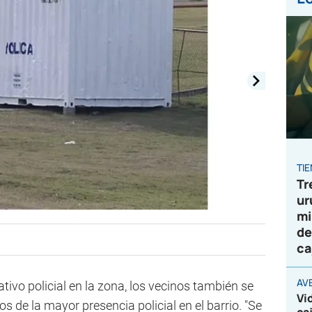
TI
Tr
ur
mi
de
ca
AV
ivo policial en la zona, los vecinos también se
Vi
 de la mayor presencia policial en el barrio. "Se