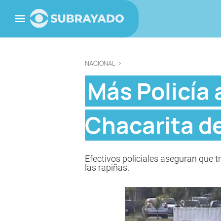
NACIONAL
>
Más Policía 
Chacarita de
Efectivos policiales aseguran que t
las rapiñas.