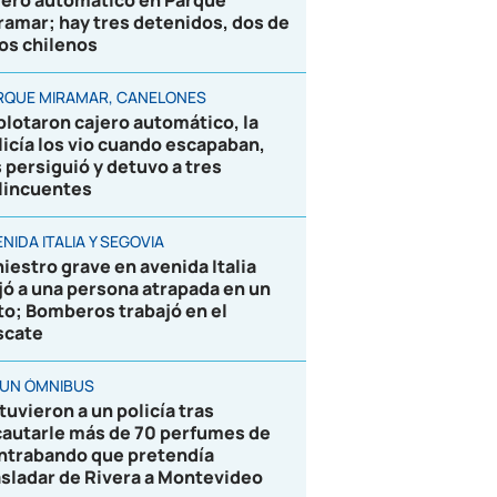
jero automático en Parque
ramar; hay tres detenidos, dos de
los chilenos
RQUE MIRAMAR, CANELONES
plotaron cajero automático, la
licía los vio cuando escapaban,
s persiguió y detuvo a tres
lincuentes
NIDA ITALIA Y SEGOVIA
niestro grave en avenida Italia
jó a una persona atrapada en un
to; Bomberos trabajó en el
scate
 UN ÓMNIBUS
tuvieron a un policía tras
cautarle más de 70 perfumes de
ntrabando que pretendía
asladar de Rivera a Montevideo