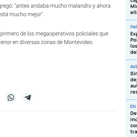
ca
o agregó: "antes andaba mucho malandro y ahora
Mi
el
 está mucho mejor".
PA
l primero de los megaoperativos policiales que
Ex
Po
nterior en diversas zonas de Montevideo.
lo
de
AVE
Si
de
au
re
EN
De
in
co
tr