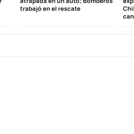
r
atrapada en un auto; Bomberos
exp
trabajó en el rescate
Chi
can