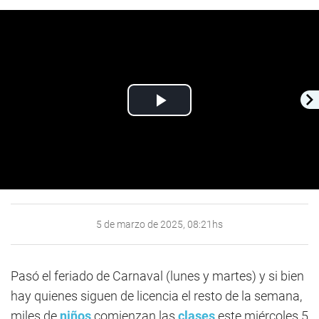
Play
Video
5 de marzo de 2025, 08:21hs
Pasó el feriado de Carnaval (lunes y martes) y si bien
hay quienes siguen de licencia el resto de la semana,
miles de
niños
comienzan las
clases
este miércoles 5