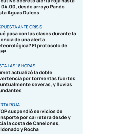
ecutivo decretó alerta roja hasta
s 04.00, desde arroyo Pando
sta Aguas Dulces
SPUESTA ANTE CRISIS
ué pasa con las clases durante la
gencia de una alerta
teorológica? El protocolo de
EP
STA LAS 18 HORAS
umet actualizó la doble
vertencia por tormentas fuertes
puntualmente severas, y lluvias
undantes
ERTA ROJA
OP suspendió servicios de
ansporte por carretera desde y
cia la costa de Canelones,
ldonado y Rocha