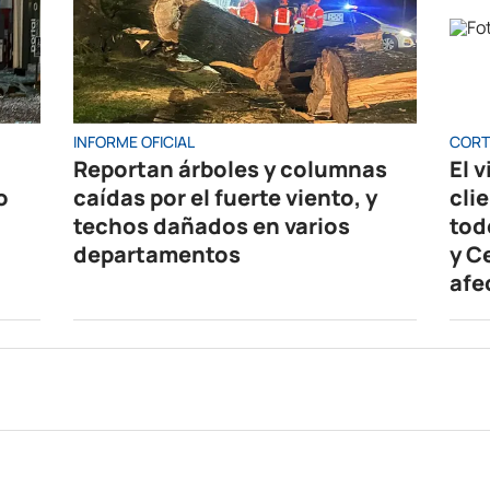
INFORME OFICIAL
CORT
Reportan árboles y columnas
El 
o
caídas por el fuerte viento, y
cli
techos dañados en varios
tod
departamentos
y C
afe