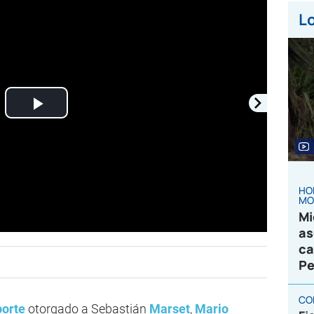
Lo
Play
Video
HO
MO
Mi
as
ca
Pe
CO
orte
otorgado a Sebastián
Marset
,
Mario