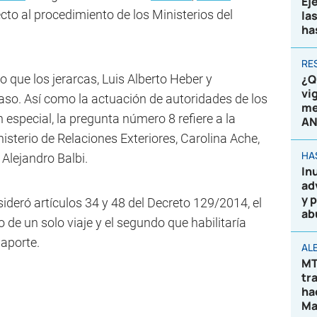
Ej
cto al procedimiento de los Ministerios del
la
ha
RE
o que los jerarcas, Luis Alberto Heber y
¿Q
vi
 caso. Así como la actuación de autoridades de los
me
 especial, la pregunta número 8 refiere a la
AN
isterio de Relaciones Exteriores, Carolina Ache,
HA
 Alejandro Balbi.
In
ad
y 
deró artículos 34 y 48 del Decreto 129/2014, el
ab
de un solo viaje y el segundo que habilitaría
aporte.
AL
MT
tr
ha
Ma