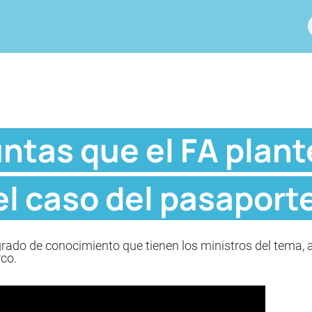
ntas que el FA plant
 el caso del pasaport
grado de conocimiento que tienen los ministros del tema, 
rco.