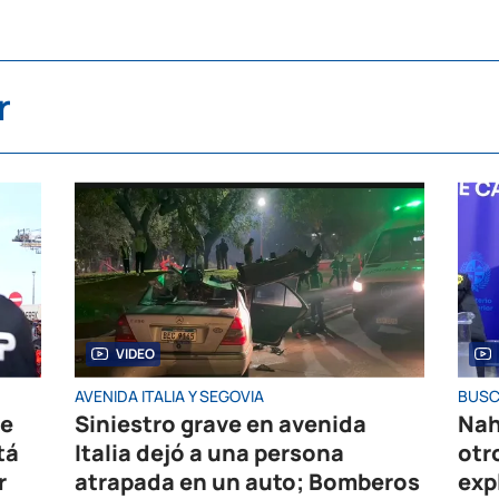
r
VIDEO
AVENIDA ITALIA Y SEGOVIA
BUSC
de
Siniestro grave en avenida
Nah
tá
Italia dejó a una persona
otr
r
atrapada en un auto; Bomberos
exp