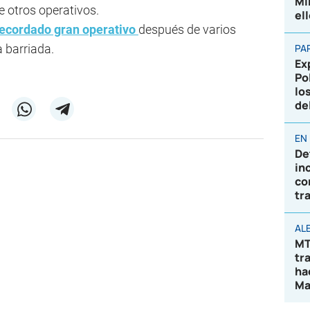
Mi
e otros operativos.
el
 recordado gran operativo
después de varios
 barriada.
PA
Ex
Po
lo
de
EN
De
in
co
tr
AL
MT
tr
ha
Ma