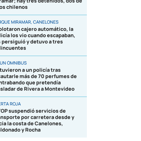
ramar; hay tres detenidos, dos de
los chilenos
RQUE MIRAMAR, CANELONES
plotaron cajero automático, la
licía los vio cuando escapaban,
s persiguió y detuvo a tres
lincuentes
 UN ÓMNIBUS
tuvieron a un policía tras
cautarle más de 70 perfumes de
ntrabando que pretendía
asladar de Rivera a Montevideo
ERTA ROJA
OP suspendió servicios de
ansporte por carretera desde y
cia la costa de Canelones,
ldonado y Rocha