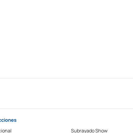
cciones
ional
Subrayado Show