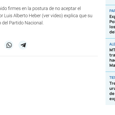
do firmes en la postura de no aceptar el
PA
 Luis Alberto Heber (ver video) explica que su
Ex
Po
 del Partido Nacional.
lo
de
AL
MT
tr
ha
Ma
TI
Tr
ur
de
ex