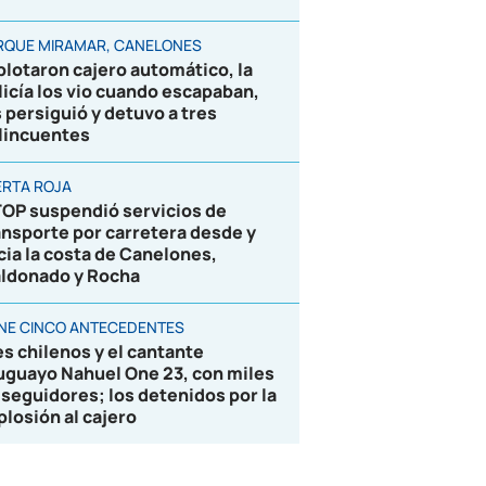
RQUE MIRAMAR, CANELONES
plotaron cajero automático, la
licía los vio cuando escapaban,
s persiguió y detuvo a tres
lincuentes
ERTA ROJA
OP suspendió servicios de
ansporte por carretera desde y
cia la costa de Canelones,
ldonado y Rocha
ENE CINCO ANTECEDENTES
es chilenos y el cantante
uguayo Nahuel One 23, con miles
 seguidores; los detenidos por la
plosión al cajero