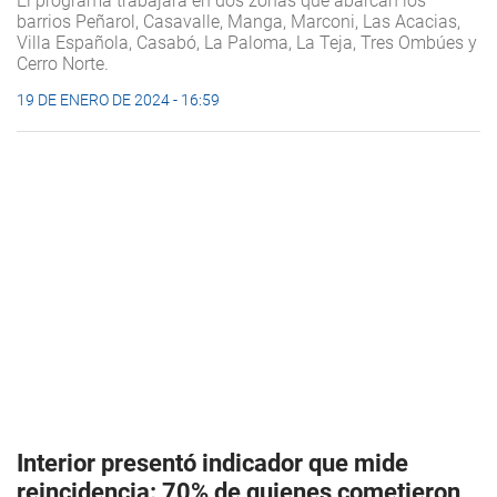
El programa trabajará en dos zonas que abarcan los
barrios Peñarol, Casavalle, Manga, Marconi, Las Acacias,
Villa Española, Casabó, La Paloma, La Teja, Tres Ombúes y
Cerro Norte.
19 DE ENERO DE 2024 - 16:59
Interior presentó indicador que mide
reincidencia: 70% de quienes cometieron