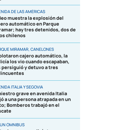
ENIDA DE LAS AMÉRICAS
deo muestra la explosión del
jero automático en Parque
ramar; hay tres detenidos, dos de
los chilenos
RQUE MIRAMAR, CANELONES
plotaron cajero automático, la
licía los vio cuando escapaban,
s persiguió y detuvo a tres
lincuentes
NIDA ITALIA Y SEGOVIA
niestro grave en avenida Italia
jó a una persona atrapada en un
to; Bomberos trabajó en el
scate
 UN ÓMNIBUS