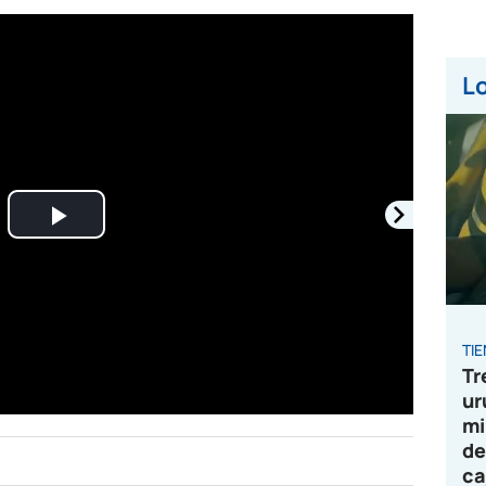
Lo
Play
Video
TI
Tr
ur
mi
de
ca