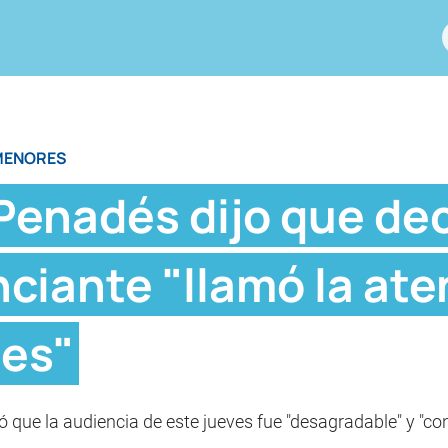
 MENORES
Penadés dijo que dec
iante "llamó la ate
des"
ue la audiencia de este jueves fue "desagradable" y "con 