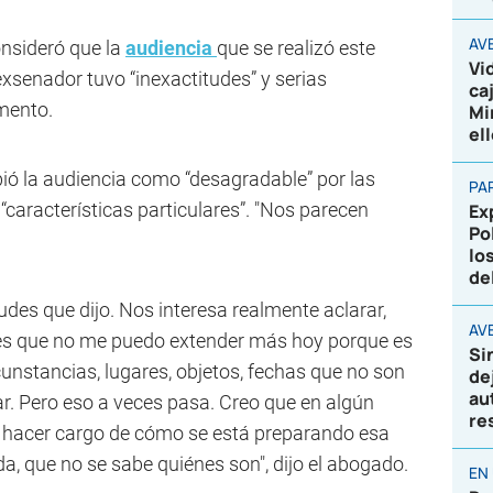
AV
nsideró que la
audiencia
que se realizó este
Vi
exsenador tuvo “inexactitudes” y serias
ca
mento.
Mi
el
ió la audiencia como “desagradable” por las
PA
“características particulares”. "Nos parecen
Ex
Po
lo
de
udes que dijo. Nos interesa realmente aclarar,
AVE
udes que no me puedo extender más hoy porque es
Si
cunstancias, lugares, objetos, fechas que no son
de
au
r. Pero eso a veces pasa. Creo que en algún
re
 hacer cargo de cómo se está preparando esa
a, que no se sabe quiénes son", dijo el abogado.
EN