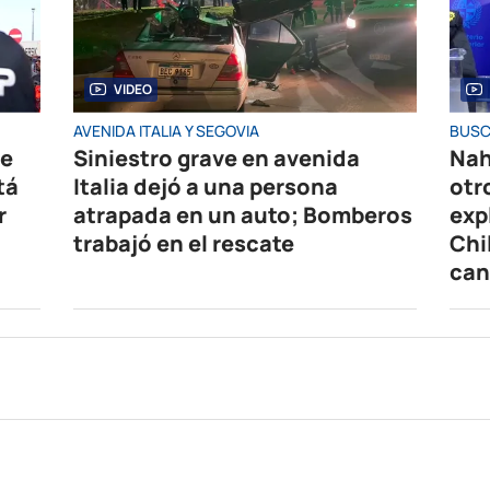
VIDEO
AVENIDA ITALIA Y SEGOVIA
BUSC
de
Siniestro grave en avenida
Nah
tá
Italia dejó a una persona
otr
r
atrapada en un auto; Bomberos
exp
trabajó en el rescate
Chi
can