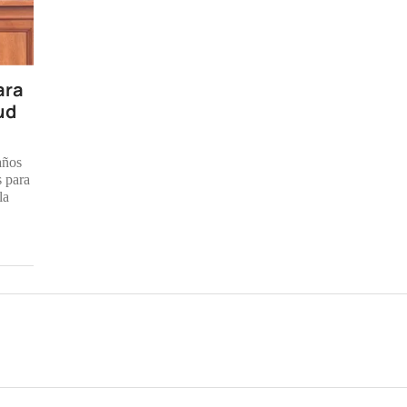
ara
ud
años
s para
la