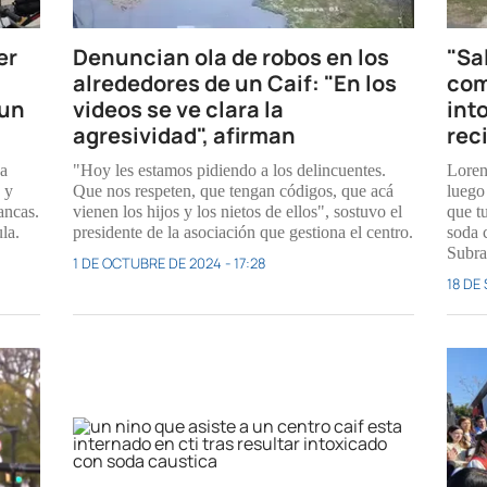
er
Denuncian ola de robos en los
"Sa
alrededores de un Caif: "En los
com
 un
videos se ve clara la
int
agresividad", afirman
rec
da
"Hoy les estamos pidiendo a los delincuentes.
Loren
 y
Que nos respeten, que tengan códigos, que acá
luego
ancas.
vienen los hijos y los nietos de ellos", sostuvo el
que t
la.
presidente de la asociación que gestiona el centro.
soda 
Subra
1 DE OCTUBRE DE 2024 - 17:28
18 DE