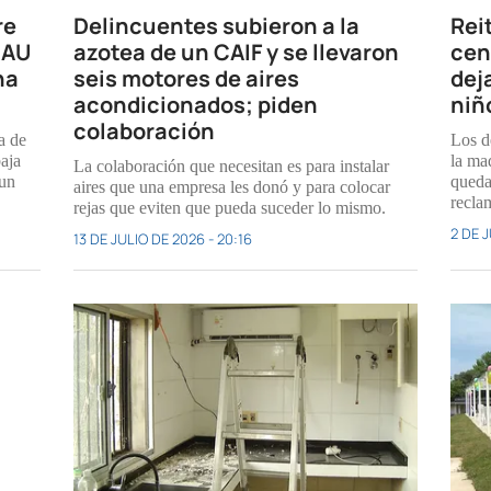
re
Delincuentes subieron a la
Rei
NAU
azotea de un CAIF y se llevaron
cen
na
seis motores de aires
dej
acondicionados; piden
niñ
colaboración
a de
Los d
baja
la ma
La colaboración que necesitan es para instalar
 un
quedar
aires que una empresa les donó y para colocar
recla
rejas que eviten que pueda suceder lo mismo.
2 DE J
13 DE JULIO DE 2026 - 20:16