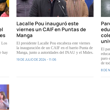
Lacalle Pou inauguró este
Par
el
viernes un CAIF en Puntas de
edu
les
Manga
cole
uni
F Los
El presidente Lacalle Pou encabeza este viernes
la inauguración de un CAIF en el barrio Punta de
El pa
e hay
Manga, junto a autoridades del INAU y el Mides.
educa
paro 
19 DE JULIO DE 2024 - 11:06
de tod
8 DE 