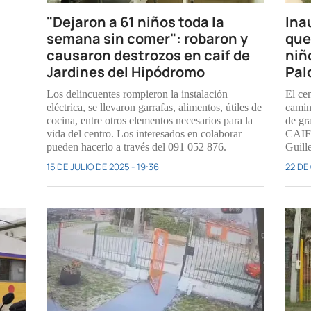
"Dejaron a 61 niños toda la
Ina
semana sin comer": robaron y
que
causaron destrozos en caif de
niño
Jardines del Hipódromo
Pal
Los delincuentes rompieron la instalación
El ce
eléctrica, se llevaron garrafas, alimentos, útiles de
camin
cocina, entre otros elementos necesarios para la
de gr
vida del centro. Los interesados en colaborar
CAIF"
pueden hacerlo a través del 091 052 876.
Guill
15 DE JULIO DE 2025 - 19:36
22 DE