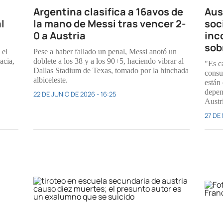
Argentina clasifica a 16avos de
Aus
l
la mano de Messi tras vencer 2-
soc
0 a Austria
inc
sob
 el
Pese a haber fallado un penal, Messi anotó un
acia,
doblete a los 38 y a los 90+5, haciendo vibrar al
"Es ca
Dallas Stadium de Texas, tomado por la hinchada
consu
albiceleste.
están
depen
22 DE JUNIO DE 2026 - 16:25
Austr
27 DE