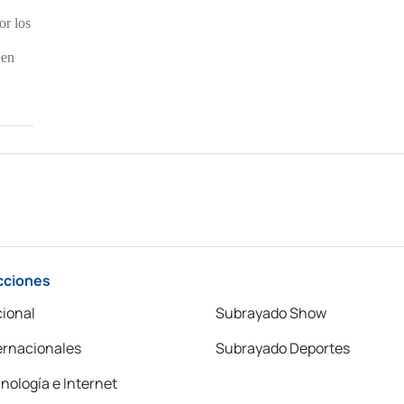
or los
 en
cciones
ional
Subrayado Show
ernacionales
Subrayado Deportes
nología e Internet