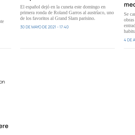
med
El español dejó en la cuneta este domingo en
primera ronda de Roland Garros al austríaco, uno
Se ca
de los favoritos al Grand Slam parisino.
obras
nte
entra
30 DE MAYO DE 2021 - 17:40
habitu
4 DE 
ere